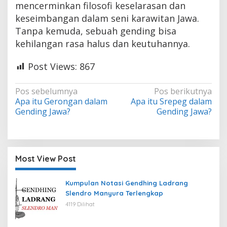
mencerminkan filosofi keselarasan dan
keseimbangan dalam seni karawitan Jawa.
Tanpa kemuda, sebuah gending bisa
kehilangan rasa halus dan keutuhannya.
Post Views:
867
Navigasi
Pos sebelumnya
Pos berikutnya
Apa itu Gerongan dalam
Apa itu Srepeg dalam
pos
Gending Jawa?
Gending Jawa?
Most View Post
Kumpulan Notasi Gendhing Ladrang
Slendro Manyura Terlengkap
4119 Dilihat