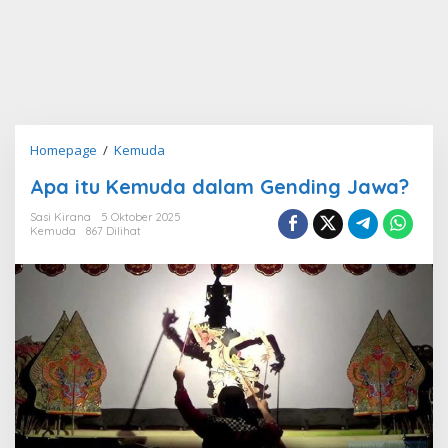
Apa
Homepage
/
Kemuda
itu
Apa itu Kemuda dalam Gending Jawa?
Kemuda
dalam
Sasi Kirana
5 Oktober 2025
Gending
Kemuda
867 Dilihat
Jawa?