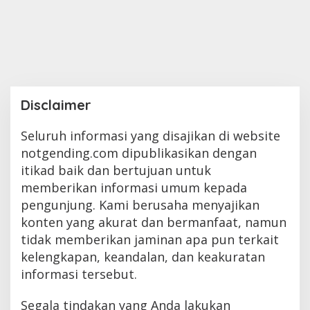
Disclaimer
Seluruh informasi yang disajikan di website
|
28
September
notgending.com dipublikasikan dengan
2024
Oleh
itikad baik dan bertujuan untuk
Sasi
Kirana
memberikan informasi umum kepada
pengunjung. Kami berusaha menyajikan
konten yang akurat dan bermanfaat, namun
tidak memberikan jaminan apa pun terkait
kelengkapan, keandalan, dan keakuratan
informasi tersebut.
Segala tindakan yang Anda lakukan