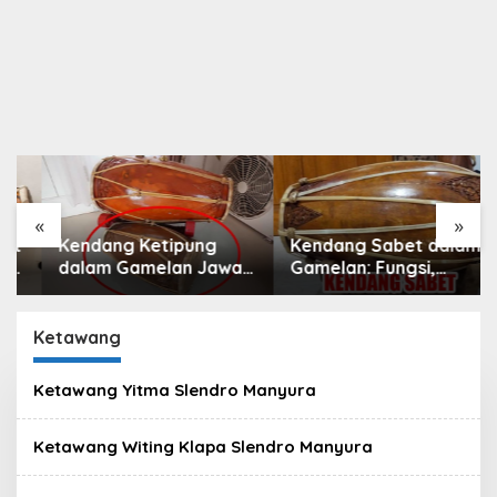
«
»
Kendang Ketipung
Kendang Sabet dalam
dalam Gamelan Jawa:
Gamelan: Fungsi,
Peran, Fungsi, dan
Teknik, dan
Keunikan
Peranannya dalam
Pertunjukan
Ketawang
Ketawang Yitma Slendro Manyura
Ketawang Witing Klapa Slendro Manyura