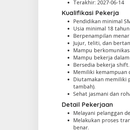
Terakhir:
2027-06-14
Kualifikasi Pekerja
Pendidikan minimal S
Usia minimal 18 tahun
Berpenampilan menari
Jujur, teliti, dan bert
Mampu berkomunikasi
Mampu bekerja dalam 
Bersedia bekerja shift.
Memiliki kemampuan d
Diutamakan memiliki p
tambah).
Sehat jasmani dan roha
Detail Pekerjaan
Melayani pelanggan d
Melakukan proses tra
benar.