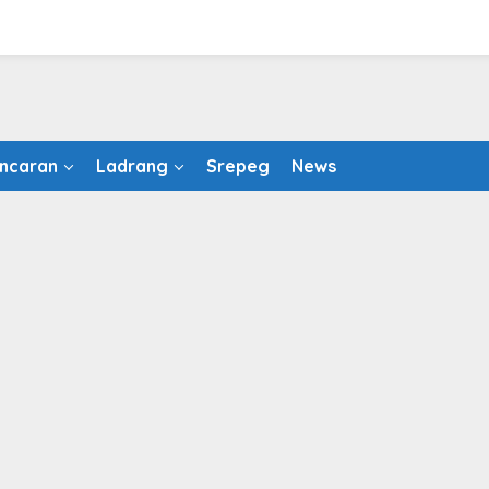
ncaran
Ladrang
Srepeg
News