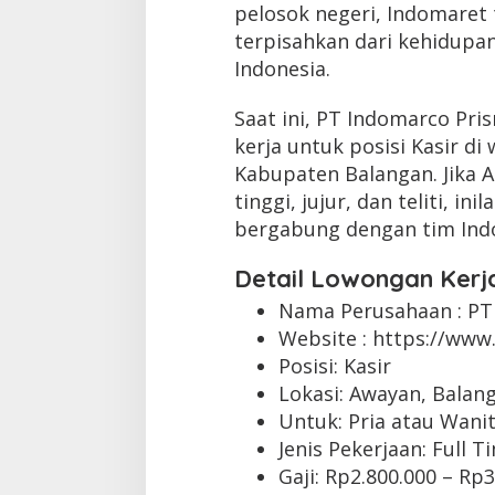
pelosok negeri, Indomaret 
terpisahkan dari kehidupan
Indonesia.
Saat ini, PT Indomarco P
kerja untuk posisi Kasir d
Kabupaten Balangan. Jika 
tinggi, jujur, dan teliti, i
bergabung dengan tim Ind
Detail Lowongan Kerj
Nama Perusahaan :
PT
Website :
https://www.
Posisi: Kasir
Lokasi: Awayan, Balan
Untuk: Pria atau Wani
Jenis Pekerjaan:
Full T
Gaji: Rp
2.800.000
– Rp
3