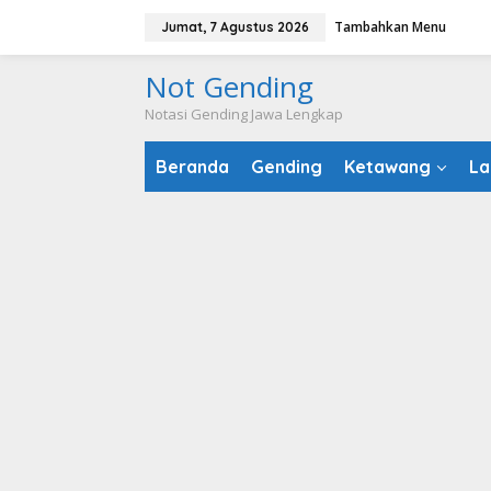
Lewati
Tambahkan Menu
Jumat, 7 Agustus 2026
ke
konten
Not Gending
Notasi Gending Jawa Lengkap
Beranda
Gending
Ketawang
La