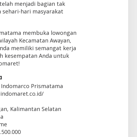
telah menjadi bagian tak
 sehari-hari masyarakat
rismatama membuka lowongan
i wilayah Kecamatan Awayan,
Anda memiliki semangat kerja
nilah kesempatan Anda untuk
omaret!
a
 Indomarco Prismatama
indomaret.co.id/
gan, Kalimantan Selatan
ta
ime
.500.000