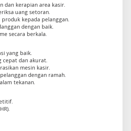
 dan kerapian area kasir.
iksa uang setoran.
 produk kepada pelanggan.
langgan dengan baik.
me secara berkala.
i yang baik.
cepat dan akurat.
sikan mesin kasir.
pelanggan dengan ramah.
alam tekanan.
itif.
HR).