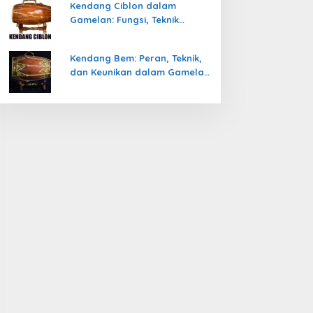
Kendang Ciblon dalam
Gamelan: Fungsi, Teknik
Memainkan, dan Keunikanya
Kendang Bem: Peran, Teknik,
dan Keunikan dalam Gamelan
Jawa