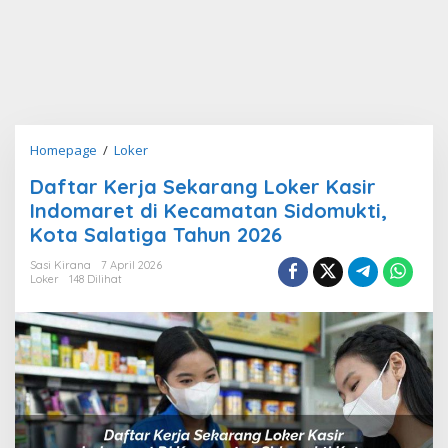
Daftar
Homepage
/
Loker
Kerja
Daftar Kerja Sekarang Loker Kasir
Sekarang
Indomaret di Kecamatan Sidomukti,
Loker
Kasir
Kota Salatiga Tahun 2026
Indomaret
Sasi Kirana
7 April 2026
di
Loker
148 Dilihat
Kecamatan
Sidomukti,
Kota
Salatiga
Tahun
2026