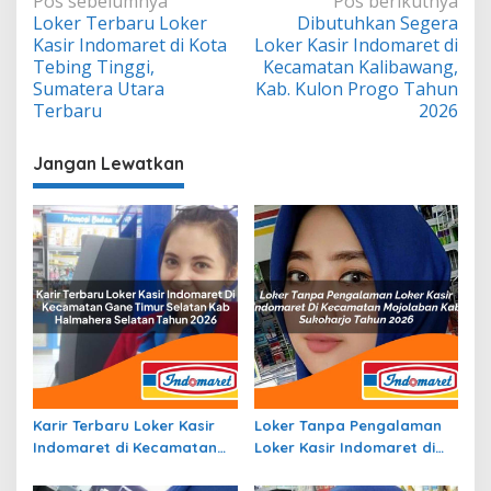
Navigasi
Pos sebelumnya
Pos berikutnya
Loker Terbaru Loker
Dibutuhkan Segera
pos
Kasir Indomaret di Kota
Loker Kasir Indomaret di
Tebing Tinggi,
Kecamatan Kalibawang,
Sumatera Utara
Kab. Kulon Progo Tahun
Terbaru
2026
Jangan Lewatkan
Karir Terbaru Loker Kasir
Loker Tanpa Pengalaman
Indomaret di Kecamatan
Loker Kasir Indomaret di
Gane Timur Selatan, Kab.
Kecamatan Mojolaban,