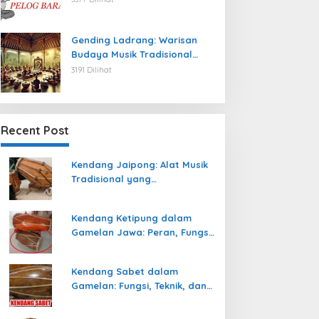
Gending Ladrang: Warisan
Budaya Musik Tradisional
Jawa yang Abadi
3191 Dilihat
Recent Post
Kendang Jaipong: Alat Musik
Tradisional yang
Memeriahkan Tari Jaipong
Kendang Ketipung dalam
Gamelan Jawa: Peran, Fungsi,
dan Keunikan
Kendang Sabet dalam
Gamelan: Fungsi, Teknik, dan
Peranannya dalam
Pertunjukan