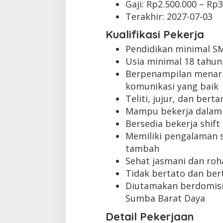
Gaji: Rp
2.500.000
– Rp
3
Terakhir:
2027-07-03
Kualifikasi Pekerja
Pendidikan minimal S
Usia minimal 18 tahun
Berpenampilan menar
komunikasi yang baik
Teliti, jujur, dan ber
Mampu bekerja dalam 
Bersedia bekerja shift
Memiliki pengalaman se
tambah
Sehat jasmani dan roh
Tidak bertato dan bert
Diutamakan berdomisil
Sumba Barat Daya
Detail Pekerjaan