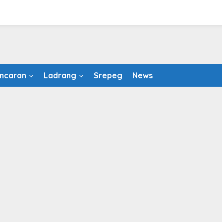
ncaran
Ladrang
Srepeg
News