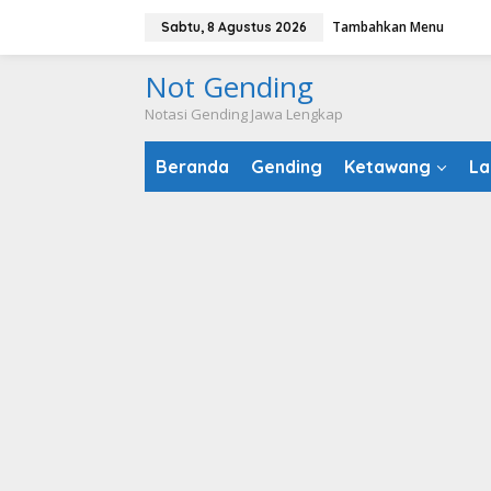
Lewati
Tambahkan Menu
Sabtu, 8 Agustus 2026
ke
konten
Not Gending
Notasi Gending Jawa Lengkap
Beranda
Gending
Ketawang
La