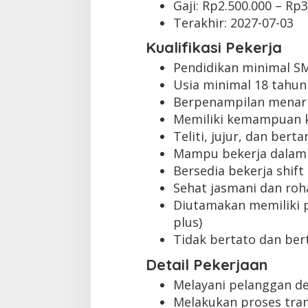
Gaji: Rp
2.500.000
– Rp
3
Terakhir:
2027-07-03
Kualifikasi Pekerja
Pendidikan minimal S
Usia minimal 18 tahun
Berpenampilan menari
Memiliki kemampuan k
Teliti, jujur, dan ber
Mampu bekerja dalam
Bersedia bekerja shift
Sehat jasmani dan roh
Diutamakan memiliki p
plus)
Tidak bertato dan bert
Detail Pekerjaan
Melayani pelanggan d
Melakukan proses tra