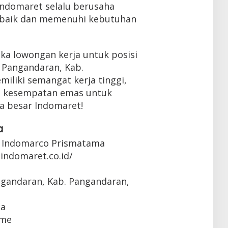
 Indomaret selalu berusaha
rbaik dan memenuhi kebutuhan
ka lowongan kerja untuk posisi
n Pangandaran, Kab.
iliki semangat kerja tinggi,
lah kesempatan emas untuk
a besar Indomaret!
a
 Indomarco Prismatama
indomaret.co.id/
ngandaran, Kab. Pangandaran,
ta
ime