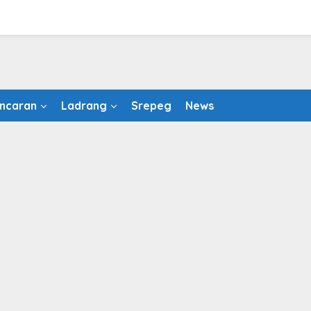
ncaran
Ladrang
Srepeg
News