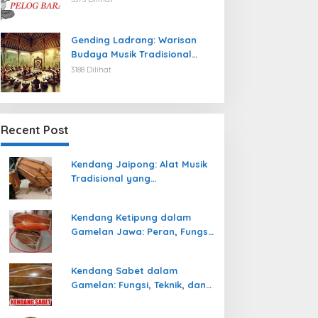
Gending Ladrang: Warisan
Budaya Musik Tradisional
Jawa yang Abadi
3188 Dilihat
Recent Post
Kendang Jaipong: Alat Musik
Tradisional yang
Memeriahkan Tari Jaipong
Kendang Ketipung dalam
Gamelan Jawa: Peran, Fungsi,
dan Keunikan
Kendang Sabet dalam
Gamelan: Fungsi, Teknik, dan
Peranannya dalam
Pertunjukan