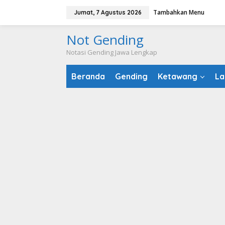
Lewati
Tambahkan Menu
Jumat, 7 Agustus 2026
ke
konten
Not Gending
Notasi Gending Jawa Lengkap
Beranda
Gending
Ketawang
La