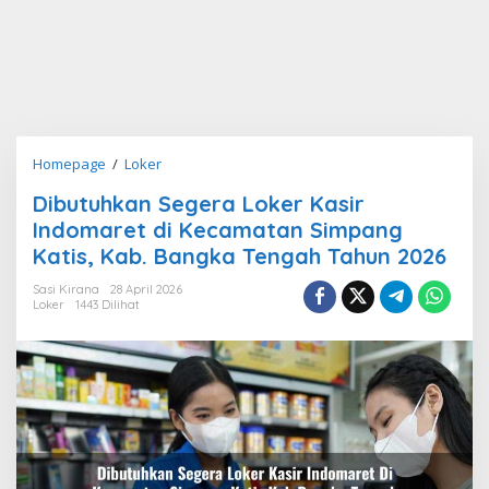
Dibutuhkan
Homepage
/
Loker
Segera
Dibutuhkan Segera Loker Kasir
Loker
Indomaret di Kecamatan Simpang
Kasir
Indomaret
Katis, Kab. Bangka Tengah Tahun 2026
di
Sasi Kirana
28 April 2026
Kecamatan
Loker
1443 Dilihat
Simpang
Katis,
Kab.
Bangka
Tengah
Tahun
2026