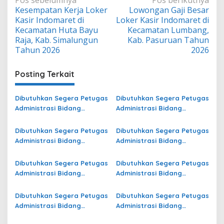
Navigasi
Kesempatan Kerja Loker
Lowongan Gaji Besar
pos
Kasir Indomaret di
Loker Kasir Indomaret di
Kecamatan Huta Bayu
Kecamatan Lumbang,
Raja, Kab. Simalungun
Kab. Pasuruan Tahun
Tahun 2026
2026
Posting Terkait
Dibutuhkan Segera Petugas
Dibutuhkan Segera Petugas
Administrasi Bidang
Administrasi Bidang
Operasional di Kota
Operasional Jasa Raharja
Pasuruan Terbaru
di Lahat Terbaru
Dibutuhkan Segera Petugas
Dibutuhkan Segera Petugas
Administrasi Bidang
Administrasi Bidang
Operasional di Kota
Operasional Jasa Raharja
Samarinda Terbaru
di Halmahera Utara
Dibutuhkan Segera Petugas
Dibutuhkan Segera Petugas
Terbaru
Administrasi Bidang
Administrasi Bidang
Operasional di Ogan
Operasional Jasa Raharja
Komering Ulu Selatan
di Kepulauan Sangihe
Dibutuhkan Segera Petugas
Dibutuhkan Segera Petugas
Terbaru
Terbaru
Administrasi Bidang
Administrasi Bidang
Operasional Jasa Raharja
Operasional di Jawa Timur