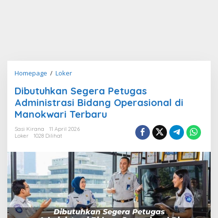
Dibutuhkan
Homepage
/
Loker
Segera
Dibutuhkan Segera Petugas
Petugas
Administrasi Bidang Operasional di
Administrasi
Bidang
Manokwari Terbaru
Operasional
Sasi Kirana
11 April 2026
di
Loker
1028 Dilihat
Manokwari
Terbaru