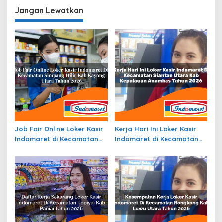
di Halmahera Timur
Terbaru
Jangan Lewatkan
Terbaru
Job Fair Online Loker Kasir
Kerja Hari Ini Loker Kasir
Indomaret di Kecamatan
Indomaret di Kecamatan
Simpang Hilir, Kab. Kayong
Siantan Utara, Kab.
Utara Tahun 2026
Kepulauan Anambas Tahun
2026