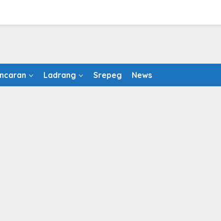
ncaran
Ladrang
Srepeg
News