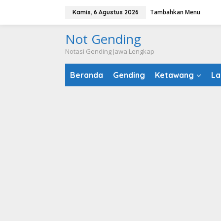
Lewati
Tambahkan Menu
Kamis, 6 Agustus 2026
ke
konten
Not Gending
Notasi Gending Jawa Lengkap
Beranda
Gending
Ketawang
La