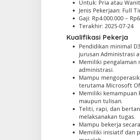
Untuk: Pria atau Wani
Jenis Pekerjaan:
Full T
Gaji: Rp
4.000.000
– Rp
6
Terakhir:
2025-07-24
Kualifikasi Pekerja
Pendidikan minimal D
jurusan Administrasi 
Memiliki pengalaman m
administrasi.
Mampu mengoperasika
terutama Microsoft Off
Memiliki kemampuan ko
maupun tulisan.
Teliti, rapi, dan bert
melaksanakan tugas.
Mampu bekerja secara
Memiliki inisiatif dan