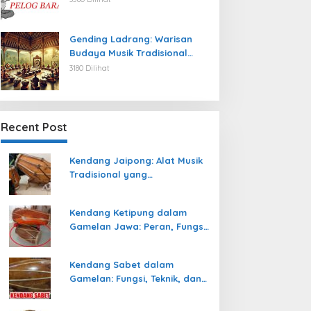
Gending Ladrang: Warisan
Budaya Musik Tradisional
Jawa yang Abadi
3180 Dilihat
Recent Post
Kendang Jaipong: Alat Musik
Tradisional yang
Memeriahkan Tari Jaipong
Kendang Ketipung dalam
Gamelan Jawa: Peran, Fungsi,
dan Keunikan
Kendang Sabet dalam
Gamelan: Fungsi, Teknik, dan
Peranannya dalam
Pertunjukan