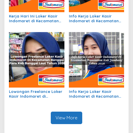
Kerja Hari Ini Loker Kasir
Info Kerja Loker Kasir
Indomaret di Kecamatan
Indomaret di Kecamatan
Sindang Danau, Kab. Ogan
Bola, Kab. Sikka Tahun 2026
Komering Ulu Selatan
Tahun 2026
Lowongan Freelance Loker
Info Kerja Loker Kasir
Kasir Indomaret di
Indomaret di Kecamatan
Kecamatan Banggai Utara,
Wonosalam, Kab. Jombang
Kab. Banggai Laut Tahun
Tahun 2026
2026
View More