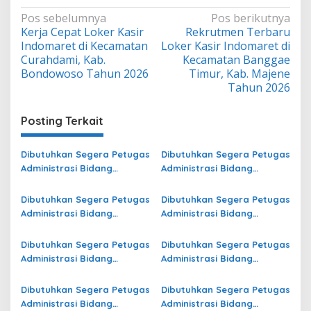
Navigasi
Pos sebelumnya
Pos berikutnya
Kerja Cepat Loker Kasir
Rekrutmen Terbaru
pos
Indomaret di Kecamatan
Loker Kasir Indomaret di
Curahdami, Kab.
Kecamatan Banggae
Bondowoso Tahun 2026
Timur, Kab. Majene
Tahun 2026
Posting Terkait
Dibutuhkan Segera Petugas
Dibutuhkan Segera Petugas
Administrasi Bidang
Administrasi Bidang
Operasional di Kota
Operasional Jasa Raharja
Pasuruan Terbaru
di Lahat Terbaru
Dibutuhkan Segera Petugas
Dibutuhkan Segera Petugas
Administrasi Bidang
Administrasi Bidang
Operasional di Kota
Operasional Jasa Raharja
Samarinda Terbaru
di Halmahera Utara
Dibutuhkan Segera Petugas
Dibutuhkan Segera Petugas
Terbaru
Administrasi Bidang
Administrasi Bidang
Operasional di Ogan
Operasional Jasa Raharja
Komering Ulu Selatan
di Kepulauan Sangihe
Dibutuhkan Segera Petugas
Dibutuhkan Segera Petugas
Terbaru
Terbaru
Administrasi Bidang
Administrasi Bidang