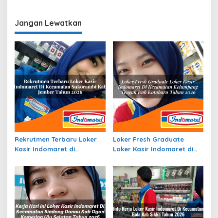
Operasional Jasa Raharja
Operasional di Jawa Timur
di Halmahera Timur
Terbaru
Jangan Lewatkan
Terbaru
Rekrutmen Terbaru Loker
Loker Fresh Graduate
Kasir Indomaret di
Loker Kasir Indomaret di
Kecamatan Sukorambi,
Kecamatan Kelumpang
Kab. Jember Tahun 2026
Tengah, Kab. Kotabaru
Tahun 2026