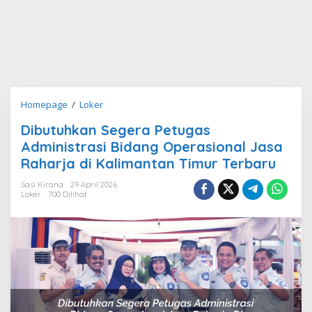
Dibutuhkan
Homepage
/
Loker
Segera
Dibutuhkan Segera Petugas
Petugas
Administrasi Bidang Operasional Jasa
Administrasi
Bidang
Raharja di Kalimantan Timur Terbaru
Operasional
Sasi Kirana
29 April 2026
Jasa
Loker
700 Dilihat
Raharja
di
Kalimantan
Timur
Terbaru