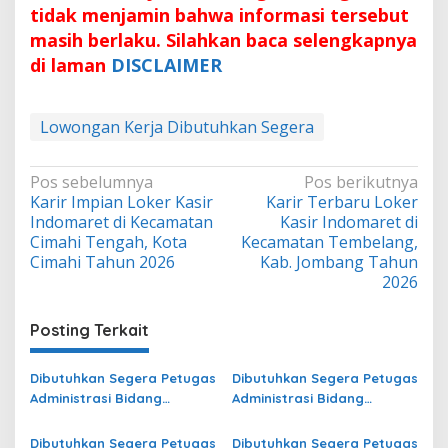
tidak menjamin bahwa informasi tersebut
masih berlaku. Silahkan baca selengkapnya
di laman
DISCLAIMER
Lowongan Kerja Dibutuhkan Segera
Navigasi
Pos sebelumnya
Pos berikutnya
Karir Impian Loker Kasir
Karir Terbaru Loker
pos
Indomaret di Kecamatan
Kasir Indomaret di
Cimahi Tengah, Kota
Kecamatan Tembelang,
Cimahi Tahun 2026
Kab. Jombang Tahun
2026
Posting Terkait
Dibutuhkan Segera Petugas
Dibutuhkan Segera Petugas
Administrasi Bidang
Administrasi Bidang
Operasional di Kota
Operasional Jasa Raharja
Pasuruan Terbaru
di Lahat Terbaru
Dibutuhkan Segera Petugas
Dibutuhkan Segera Petugas