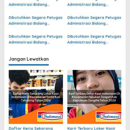
Administrasi Bidang
Administrasi Bidang
Operasional di Kota
Operasional Jasa Raharja
Samarinda Terbaru
di Halmahera Utara
Dibutuhkan Segera Petugas
Dibutuhkan Segera Petugas
Terbaru
Administrasi Bidang
Administrasi Bidang
Operasional di Ogan
Operasional Jasa Raharja
Komering Ulu Selatan
di Kepulauan Sangihe
Dibutuhkan Segera Petugas
Dibutuhkan Segera Petugas
Terbaru
Terbaru
Administrasi Bidang
Administrasi Bidang
Operasional Jasa Raharja
Operasional di Jawa Timur
di Halmahera Timur
Terbaru
Jangan Lewatkan
Terbaru
Daftar Kerja Sekarang
Karir Terbaru Loker Kasir