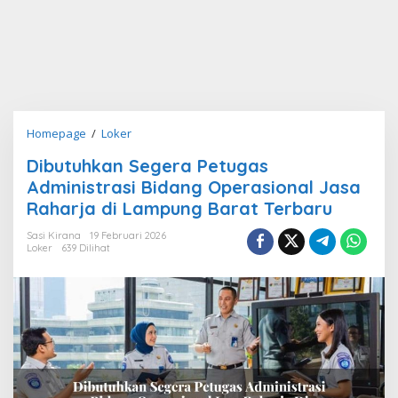
Dibutuhkan
Homepage
/
Loker
Segera
Dibutuhkan Segera Petugas
Petugas
Administrasi Bidang Operasional Jasa
Administrasi
Bidang
Raharja di Lampung Barat Terbaru
Operasional
Sasi Kirana
19 Februari 2026
Jasa
Loker
639 Dilihat
Raharja
di
Lampung
Barat
Terbaru