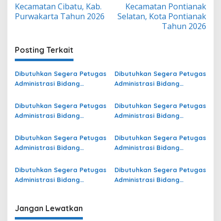
Kecamatan Cibatu, Kab.
Kecamatan Pontianak
Purwakarta Tahun 2026
Selatan, Kota Pontianak
Tahun 2026
Posting Terkait
Dibutuhkan Segera Petugas
Dibutuhkan Segera Petugas
Administrasi Bidang
Administrasi Bidang
Operasional di Kota
Operasional Jasa Raharja
Pasuruan Terbaru
di Lahat Terbaru
Dibutuhkan Segera Petugas
Dibutuhkan Segera Petugas
Administrasi Bidang
Administrasi Bidang
Operasional di Kota
Operasional Jasa Raharja
Samarinda Terbaru
di Halmahera Utara
Dibutuhkan Segera Petugas
Dibutuhkan Segera Petugas
Terbaru
Administrasi Bidang
Administrasi Bidang
Operasional di Ogan
Operasional Jasa Raharja
Komering Ulu Selatan
di Kepulauan Sangihe
Dibutuhkan Segera Petugas
Dibutuhkan Segera Petugas
Terbaru
Terbaru
Administrasi Bidang
Administrasi Bidang
Operasional Jasa Raharja
Operasional di Jawa Timur
di Halmahera Timur
Terbaru
Jangan Lewatkan
Terbaru