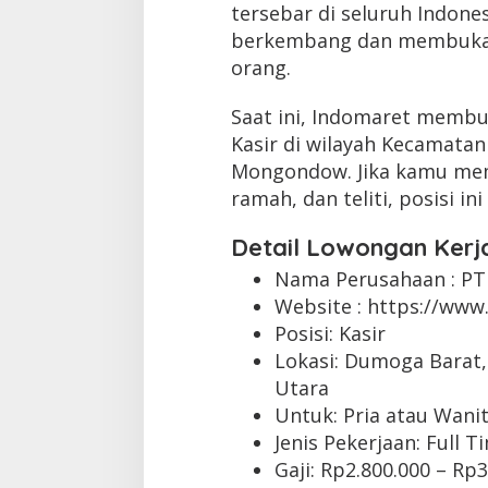
tersebar di seluruh Indone
berkembang dan membuka 
orang.
Saat ini, Indomaret membu
Kasir di wilayah Kecamata
Mongondow. Jika kamu memi
ramah, dan teliti, posisi i
Detail Lowongan Kerj
Nama Perusahaan :
PT
Website :
https://www.
Posisi: Kasir
Lokasi: Dumoga Barat
Utara
Untuk: Pria atau Wani
Jenis Pekerjaan:
Full T
Gaji: Rp
2.800.000
– Rp
3