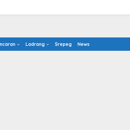
ncaran
Ladrang
Srepeg
News