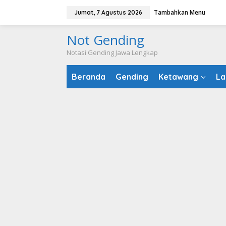
Lewati
Tambahkan Menu
Jumat, 7 Agustus 2026
ke
konten
Not Gending
Notasi Gending Jawa Lengkap
Beranda
Gending
Ketawang
La