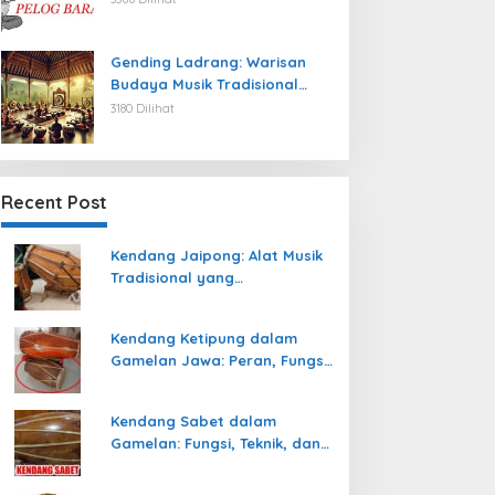
Gending Ladrang: Warisan
Budaya Musik Tradisional
Jawa yang Abadi
3180 Dilihat
Recent Post
Kendang Jaipong: Alat Musik
Tradisional yang
Memeriahkan Tari Jaipong
Kendang Ketipung dalam
Gamelan Jawa: Peran, Fungsi,
dan Keunikan
Kendang Sabet dalam
Gamelan: Fungsi, Teknik, dan
Peranannya dalam
Pertunjukan