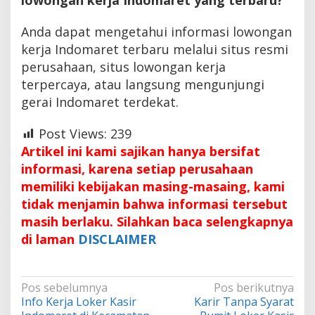
Anda dapat mengetahui informasi lowongan
kerja Indomaret terbaru melalui situs resmi
perusahaan, situs lowongan kerja
terpercaya, atau langsung mengunjungi
gerai Indomaret terdekat.
Post Views:
239
Artikel ini kami sajikan hanya bersifat
informasi, karena setiap perusahaan
memiliki kebijakan masing-masaing, kami
tidak menjamin bahwa informasi tersebut
masih berlaku. Silahkan baca selengkapnya
di laman
DISCLAIMER
Navigasi
Pos sebelumnya
Pos berikutnya
Info Kerja Loker Kasir
Karir Tanpa Syarat
pos