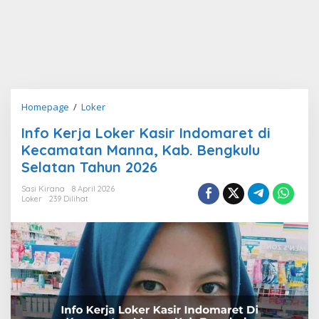
Info
Homepage
/
Loker
Kerja
Info Kerja Loker Kasir Indomaret di
Loker
Kecamatan Manna, Kab. Bengkulu
Kasir
Indomaret
Selatan Tahun 2026
di
Sasi Kirana
8 April 2026
Kecamatan
Loker
239 Dilihat
Manna,
Kab.
Bengkulu
Selatan
Tahun
2026