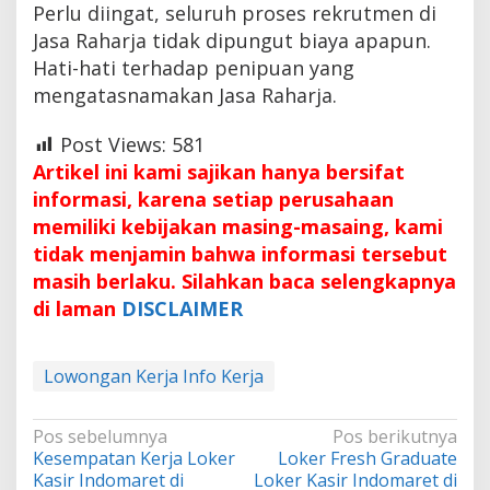
Perlu diingat, seluruh proses rekrutmen di
Jasa Raharja tidak dipungut biaya apapun.
Hati-hati terhadap penipuan yang
mengatasnamakan Jasa Raharja.
Post Views:
581
Artikel ini kami sajikan hanya bersifat
informasi, karena setiap perusahaan
memiliki kebijakan masing-masaing, kami
tidak menjamin bahwa informasi tersebut
masih berlaku. Silahkan baca selengkapnya
di laman
DISCLAIMER
Lowongan Kerja Info Kerja
Navigasi
Pos sebelumnya
Pos berikutnya
Kesempatan Kerja Loker
Loker Fresh Graduate
pos
Kasir Indomaret di
Loker Kasir Indomaret di