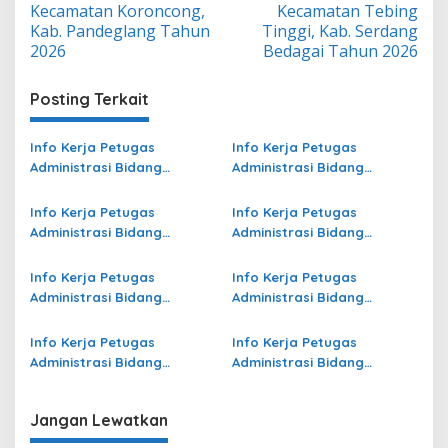
Kecamatan Koroncong,
Kecamatan Tebing
Kab. Pandeglang Tahun
Tinggi, Kab. Serdang
2026
Bedagai Tahun 2026
Posting Terkait
Info Kerja Petugas
Info Kerja Petugas
Administrasi Bidang
Administrasi Bidang
Operasional Jasa Raharja
Operasional Jasa Raharja
di Jayawijaya Terbaru
di Aceh Terbaru
Info Kerja Petugas
Info Kerja Petugas
Administrasi Bidang
Administrasi Bidang
Operasional Jasa Raharja
Operasional di Aceh Jaya
di Gianyar Terbaru
Terbaru
Info Kerja Petugas
Info Kerja Petugas
Administrasi Bidang
Administrasi Bidang
Operasional Jasa Raharja
Operasional di Pandeglang
di Buru Terbaru
Terbaru
Info Kerja Petugas
Info Kerja Petugas
Administrasi Bidang
Administrasi Bidang
Operasional di Banyuwangi
Operasional Jasa Raharja
Terbaru
di Kota Tomohon Terbaru
Jangan Lewatkan