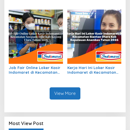
Kota Sigli, Kab. Pidie Tahun
Kecamatan Pinggir, Kab.
2026
Bengkalis Tahun 2026
Job Fair Online Loker Kasir
Kerja Hari Ini Loker Kasir
Indomaret di Kecamatan
Indomaret di Kecamatan
Simpang Hilir, Kab. Kayong
Siantan Utara, Kab.
Utara Tahun 2026
Kepulauan Anambas Tahun
2026
View More
Most View Post