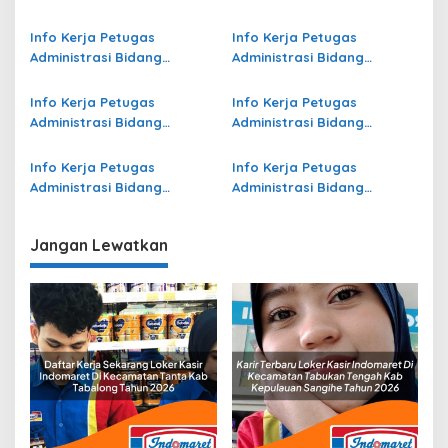
Operasional Jasa Raharja
Operasional Jasa Raharja
di Jayawijaya Terbaru
di Aceh Terbaru
Info Kerja Petugas
Info Kerja Petugas
Administrasi Bidang
Administrasi Bidang
Operasional Jasa Raharja
Operasional di Aceh Jaya
di Gianyar Terbaru
Terbaru
Info Kerja Petugas
Info Kerja Petugas
Administrasi Bidang
Administrasi Bidang
Operasional Jasa Raharja
Operasional di Pandeglang
di Buru Terbaru
Terbaru
Info Kerja Petugas
Info Kerja Petugas
Administrasi Bidang
Administrasi Bidang
Operasional di Banyuwangi
Operasional Jasa Raharja
Terbaru
di Kota Tomohon Terbaru
Jangan Lewatkan