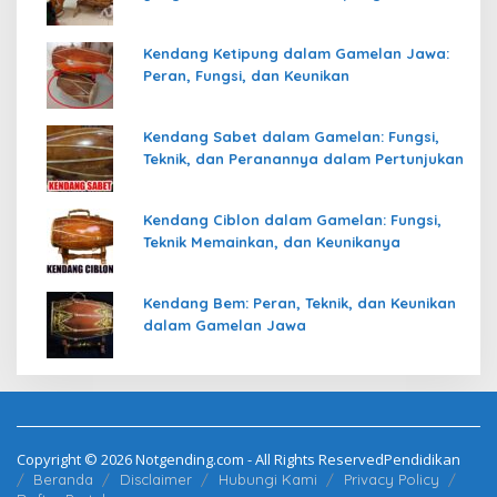
Kendang Ketipung dalam Gamelan Jawa:
Peran, Fungsi, dan Keunikan
Kendang Sabet dalam Gamelan: Fungsi,
Teknik, dan Peranannya dalam Pertunjukan
Kendang Ciblon dalam Gamelan: Fungsi,
Teknik Memainkan, dan Keunikanya
Kendang Bem: Peran, Teknik, dan Keunikan
dalam Gamelan Jawa
Copyright © 2026 Notgending.com - All Rights ReservedPendidikan
Beranda
Disclaimer
Hubungi Kami
Privacy Policy