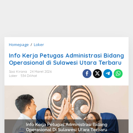
Info
Homepage
/
Loker
Kerja
Info Kerja Petugas Administrasi Bidang
Petugas
Operasional di Sulawesi Utara Terbaru
Administrasi
Bidang
Sasi Kirana
24 Maret 2026
Operasional
Loker
534 Dilihat
di
Sulawesi
Utara
Terbaru