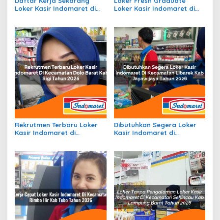
Daftar Kerja Sekarang
Loker Fresh Graduate
Loker Kasir Indomaret di
Loker Kasir Indomaret di
Kecamatan Trumon
Kecamatan Tambakrejo,
Tengah, Kab. Aceh Selatan
Kab. Bojonegoro Tahun
Tahun 2026
2026
Rekrutmen Terbaru Loker
Dibutuhkan Segera Loker
Kasir Indomaret di
Kasir Indomaret di
Kecamatan Dolo Barat,
Kecamatan Libarek, Kab.
Kab. Sigi Tahun 2026
Jayawijaya Tahun 2026