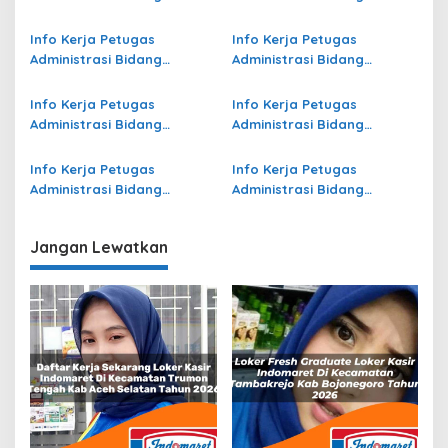
Operasional Jasa Raharja
Operasional Jasa Raharja
di Jayawijaya Terbaru
di Aceh Terbaru
Info Kerja Petugas
Info Kerja Petugas
Administrasi Bidang
Administrasi Bidang
Operasional Jasa Raharja
Operasional di Aceh Jaya
di Gianyar Terbaru
Terbaru
Info Kerja Petugas
Info Kerja Petugas
Administrasi Bidang
Administrasi Bidang
Operasional Jasa Raharja
Operasional di Pandeglang
di Buru Terbaru
Terbaru
Info Kerja Petugas
Info Kerja Petugas
Administrasi Bidang
Administrasi Bidang
Operasional di Banyuwangi
Operasional Jasa Raharja
Terbaru
di Kota Tomohon Terbaru
Jangan Lewatkan