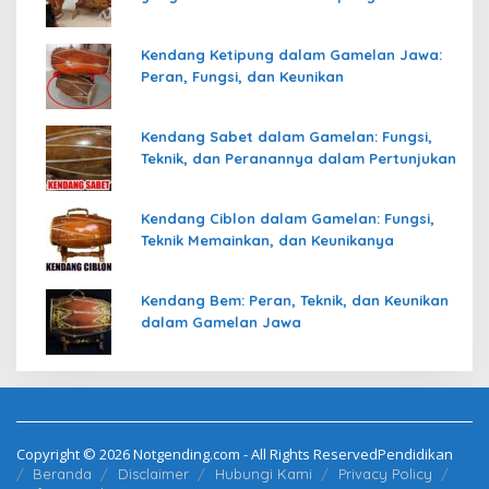
Kendang Ketipung dalam Gamelan Jawa:
Peran, Fungsi, dan Keunikan
Kendang Sabet dalam Gamelan: Fungsi,
Teknik, dan Peranannya dalam Pertunjukan
Kendang Ciblon dalam Gamelan: Fungsi,
Teknik Memainkan, dan Keunikanya
Kendang Bem: Peran, Teknik, dan Keunikan
dalam Gamelan Jawa
Copyright © 2026 Notgending.com - All Rights ReservedPendidikan
Beranda
Disclaimer
Hubungi Kami
Privacy Policy