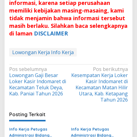
informasi, karena setiap perusahaan
memiliki kebijakan masing-masaing, kami
tidak menjamin bahwa informasi tersebut
masih berlaku. Silahkan baca selengkapnya
di laman
DISCLAIMER
Lowongan Kerja Info Kerja
Navigasi
Pos sebelumnya
Pos berikutnya
Lowongan Gaji Besar
Kesempatan Kerja Loker
pos
Loker Kasir Indomaret di
Kasir Indomaret di
Kecamatan Teluk Deya,
Kecamatan Matan Hilir
Kab. Paniai Tahun 2026
Utara, Kab. Ketapang
Tahun 2026
Posting Terkait
Info Kerja Petugas
Info Kerja Petugas
Administrasi Bidang
Administrasi Bidang