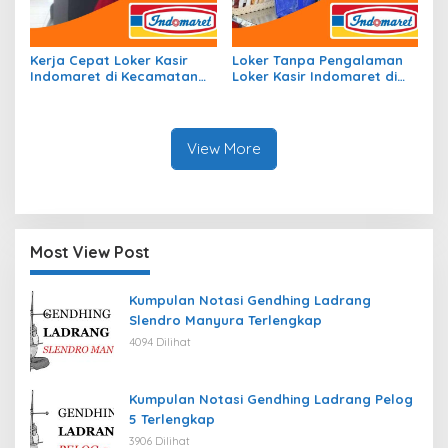
Kerja Cepat Loker Kasir
Loker Tanpa Pengalaman
Indomaret di Kecamatan
Loker Kasir Indomaret di
Rimbo Ilir, Kab. Tebo Tahun
Kecamatan Sekincau, Kab.
2026
Lampung Barat Tahun 2026
View More
Most View Post
Kumpulan Notasi Gendhing Ladrang
Slendro Manyura Terlengkap
4094 Dilihat
Kumpulan Notasi Gendhing Ladrang Pelog
5 Terlengkap
3906 Dilihat