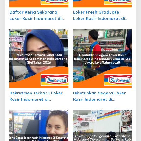
Daftar Kerja Sekarang
Loker Fresh Graduate
Loker Kasir Indomaret di
Loker Kasir Indomaret di
Kecamatan Trumon
Kecamatan Tambakrejo,
Tengah, Kab. Aceh Selatan
Kab. Bojonegoro Tahun
Tahun 2026
2026
Rekrutmen Terbaru Loker
Dibutuhkan Segera Loker
Kasir Indomaret di
Kasir Indomaret di
Kecamatan Dolo Barat,
Kecamatan Libarek, Kab.
Kab. Sigi Tahun 2026
Jayawijaya Tahun 2026