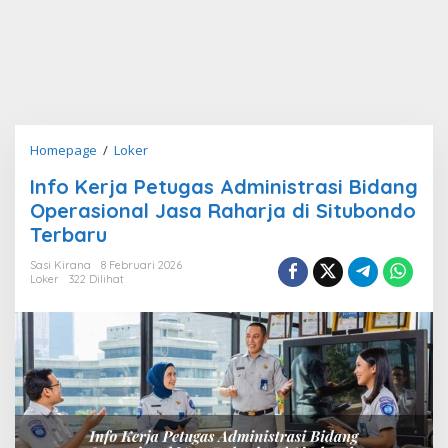
Info
Homepage
/
Loker
Kerja
Info Kerja Petugas Administrasi Bidang
Petugas
Operasional Jasa Raharja di Situbondo
Administrasi
Bidang
Terbaru
Operasional
Sasi Kirana
8 Februari 2026
Jasa
Loker
322 Dilihat
Raharja
di
Situbondo
Terbaru