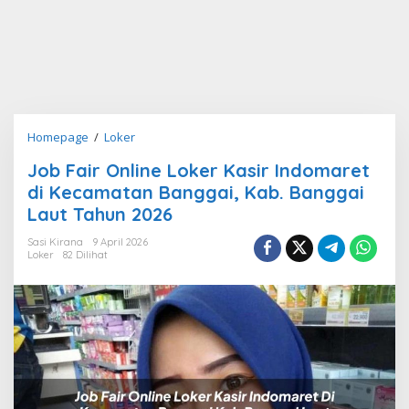
Job
Homepage
/
Loker
Fair
Job Fair Online Loker Kasir Indomaret
Online
di Kecamatan Banggai, Kab. Banggai
Loker
Kasir
Laut Tahun 2026
Indomaret
Sasi Kirana
9 April 2026
di
Loker
82 Dilihat
Kecamatan
Banggai,
Kab.
Banggai
Laut
Tahun
2026