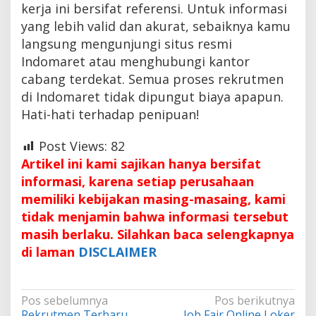
kerja ini bersifat referensi. Untuk informasi
yang lebih valid dan akurat, sebaiknya kamu
langsung mengunjungi situs resmi
Indomaret atau menghubungi kantor
cabang terdekat. Semua proses rekrutmen
di Indomaret tidak dipungut biaya apapun.
Hati-hati terhadap penipuan!
Post Views:
82
Artikel ini kami sajikan hanya bersifat
informasi, karena setiap perusahaan
memiliki kebijakan masing-masaing, kami
tidak menjamin bahwa informasi tersebut
masih berlaku. Silahkan baca selengkapnya
di laman
DISCLAIMER
Navigasi
Pos sebelumnya
Pos berikutnya
Rekrutmen Terbaru
Job Fair Online Loker