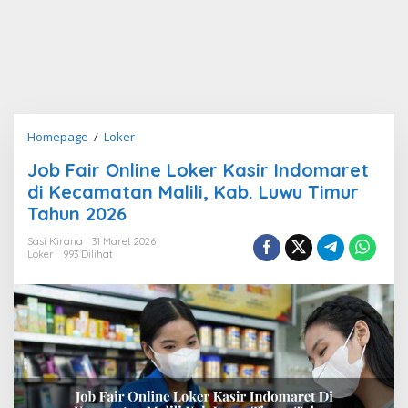
Job
Homepage
/
Loker
Fair
Job Fair Online Loker Kasir Indomaret
Online
di Kecamatan Malili, Kab. Luwu Timur
Loker
Kasir
Tahun 2026
Indomaret
Sasi Kirana
31 Maret 2026
di
Loker
993 Dilihat
Kecamatan
Malili,
Kab.
Luwu
Timur
Tahun
2026