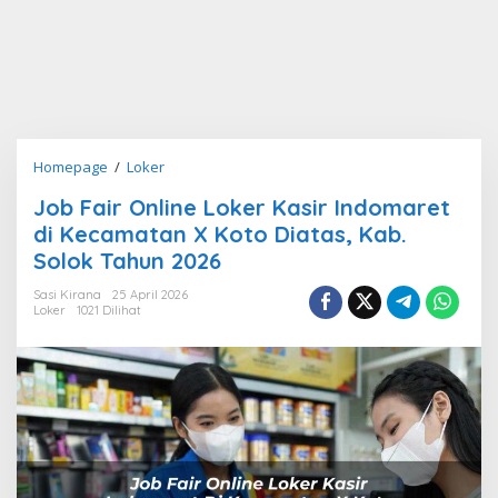
Job
Homepage
/
Loker
Fair
Job Fair Online Loker Kasir Indomaret
Online
di Kecamatan X Koto Diatas, Kab.
Loker
Kasir
Solok Tahun 2026
Indomaret
Sasi Kirana
25 April 2026
di
Loker
1021 Dilihat
Kecamatan
X
Koto
Diatas,
Kab.
Solok
Tahun
2026