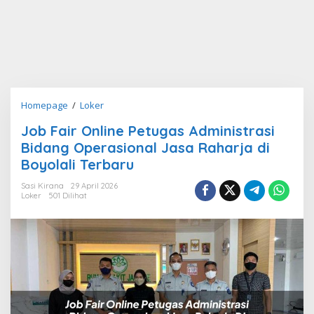
Job
Homepage
/
Loker
Fair
Job Fair Online Petugas Administrasi
Online
Bidang Operasional Jasa Raharja di
Petugas
Administrasi
Boyolali Terbaru
Bidang
Sasi Kirana
29 April 2026
Operasional
Loker
501 Dilihat
Jasa
Raharja
di
Boyolali
Terbaru