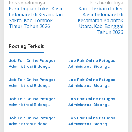
Navigasi
Pos sebelumnya
Pos berikutnya
Karir Impian Loker Kasir
Karir Terbaru Loker
pos
Indomaret di Kecamatan
Kasir Indomaret di
Sakra, Kab. Lombok
Kecamatan Balantak
Timur Tahun 2026
Utara, Kab. Banggai
Tahun 2026
Posting Terkait
Job Fair Online Petugas
Job Fair Online Petugas
Administrasi Bidang
Administrasi Bidang
Operasional di Maluku
Operasional Jasa Raharja
Utara Terbaru
di Lampung Selatan
Job Fair Online Petugas
Job Fair Online Petugas
Terbaru
Administrasi Bidang
Administrasi Bidang
Operasional di Pahuwato
Operasional di Papua
Terbaru
Barat Terbaru
Job Fair Online Petugas
Job Fair Online Petugas
Administrasi Bidang
Administrasi Bidang
Operasional di Lingga
Operasional di Jember
Terbaru
Terbaru
Job Fair Online Petugas
Job Fair Online Petugas
Administrasi Bidang
Administrasi Bidang
Operasional Jasa Raharja
Operasional di Sijunjung