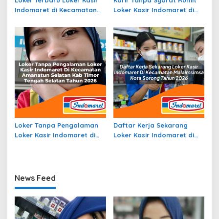
Indomaret di Kecamatan
Loker Kasir Indomaret di
Maba Utara, Kab.
Kecamatan Mesuji, Kab.
Halmahera Timur Tahun
Ogan Komering Ilir Tahun
2026
2026
Loker Tanpa Pengalaman
Daftar Kerja Sekarang
Loker Kasir Indomaret di
Loker Kasir Indomaret di
Kecamatan Amanatun
Kecamatan Malaimsimsa,
Selatan, Kab Timor Tengah
Kota Sorong Tahun 2026
Selatan Tahun 2026
News Feed