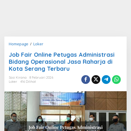
Job
Homepage
/
Loker
Fair
Job Fair Online Petugas Administrasi
Online
Bidang Operasional Jasa Raharja di
Petugas
Administrasi
Kota Serang Terbaru
Bidang
Sasi Kirana
8 Februari 2026
Operasional
Loker
416 Dilihat
Jasa
Raharja
di
Kota
Serang
Terbaru