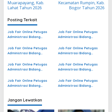
Muarapayang, Kab.
Kecamatan Rumpin, Kab.
Lahat Tahun 2026
Bogor Tahun 2026
Posting Terkait
Job Fair Online Petugas
Job Fair Online Petugas
Administrasi Bidang
Administrasi Bidang
Operasional di Maluku
Operasional Jasa Raharja
Utara Terbaru
di Lampung Selatan
Job Fair Online Petugas
Job Fair Online Petugas
Terbaru
Administrasi Bidang
Administrasi Bidang
Operasional di Pahuwato
Operasional di Papua
Terbaru
Barat Terbaru
Job Fair Online Petugas
Job Fair Online Petugas
Administrasi Bidang
Administrasi Bidang
Operasional di Lingga
Operasional di Jember
Terbaru
Terbaru
Job Fair Online Petugas
Job Fair Online Petugas
Administrasi Bidang
Administrasi Bidang
Operasional Jasa Raharja
Operasional di Sijunjung
di Banggai Terbaru
Terbaru
Jangan Lewatkan