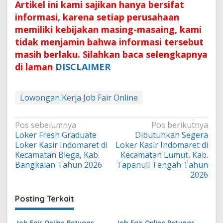
Artikel ini kami sajikan hanya bersifat
informasi, karena setiap perusahaan
memiliki kebijakan masing-masaing, kami
tidak menjamin bahwa informasi tersebut
masih berlaku. Silahkan baca selengkapnya
di laman
DISCLAIMER
Lowongan Kerja Job Fair Online
Navigasi
Pos sebelumnya
Pos berikutnya
Loker Fresh Graduate
Dibutuhkan Segera
pos
Loker Kasir Indomaret di
Loker Kasir Indomaret di
Kecamatan Blega, Kab.
Kecamatan Lumut, Kab.
Bangkalan Tahun 2026
Tapanuli Tengah Tahun
2026
Posting Terkait
Job Fair Online Petugas
Job Fair Online Petugas