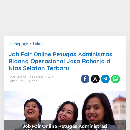
Job
Homepage
/
Loker
Fair
Job Fair Online Petugas Administrasi
Online
Bidang Operasional Jasa Raharja di
Petugas
Administrasi
Nias Selatan Terbaru
Bidang
Sasi Kirana
5 Februari 2026
Operasional
Loker
1513 Dilihat
Jasa
Raharja
di
Nias
Selatan
Terbaru