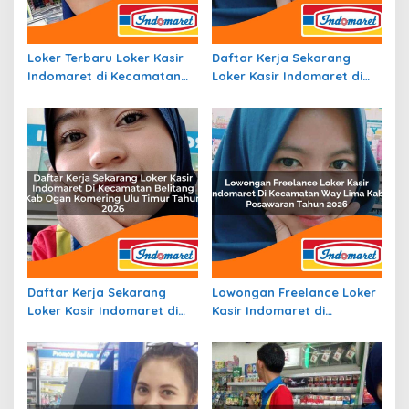
Loker Terbaru Loker Kasir
Daftar Kerja Sekarang
Indomaret di Kecamatan
Loker Kasir Indomaret di
Gununghalu, Kab. Bandung
Kecamatan Somba Opu,
Barat Tahun 2026
Kab. Gowa Tahun 2026
Daftar Kerja Sekarang
Lowongan Freelance Loker
Loker Kasir Indomaret di
Kasir Indomaret di
Kecamatan Belitang, Kab.
Kecamatan Way Lima, Kab.
Ogan Komering Ulu Timur
Pesawaran Tahun 2026
Tahun 2026