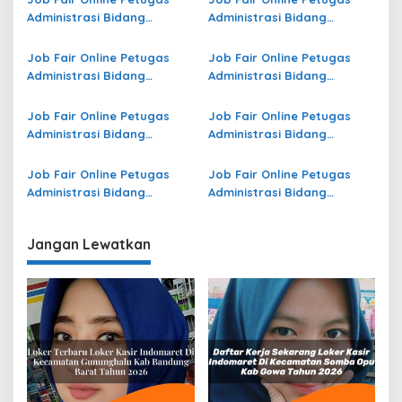
Administrasi Bidang
Administrasi Bidang
Operasional di Maluku
Operasional Jasa Raharja
Utara Terbaru
di Lampung Selatan
Job Fair Online Petugas
Job Fair Online Petugas
Terbaru
Administrasi Bidang
Administrasi Bidang
Operasional di Pahuwato
Operasional di Papua
Terbaru
Barat Terbaru
Job Fair Online Petugas
Job Fair Online Petugas
Administrasi Bidang
Administrasi Bidang
Operasional di Lingga
Operasional di Jember
Terbaru
Terbaru
Job Fair Online Petugas
Job Fair Online Petugas
Administrasi Bidang
Administrasi Bidang
Operasional Jasa Raharja
Operasional di Sijunjung
di Banggai Terbaru
Terbaru
Jangan Lewatkan