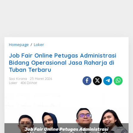
Job
Homepage
/
Loker
Fair
Job Fair Online Petugas Administrasi
Online
Bidang Operasional Jasa Raharja di
Petugas
Administrasi
Tuban Terbaru
Bidang
Sasi Kirana
25 Maret 2026
Operasional
Loker
406 Dilihat
Jasa
Raharja
di
Tuban
Terbaru