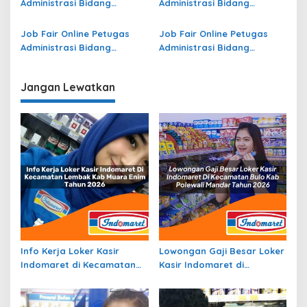
Administrasi Bidang
Administrasi Bidang
Operasional di Lingga
Operasional di Jember
Terbaru
Terbaru
Job Fair Online Petugas
Job Fair Online Petugas
Administrasi Bidang
Administrasi Bidang
Operasional Jasa Raharja
Operasional di Sijunjung
di Banggai Terbaru
Terbaru
Jangan Lewatkan
Info Kerja Loker Kasir
Lowongan Gaji Besar Loker
Indomaret di Kecamatan
Kasir Indomaret di
Lembak, Kab. Muara Enim
Kecamatan Bulo, Kab.
Tahun 2026
Polewali Mandar Tahun
2026