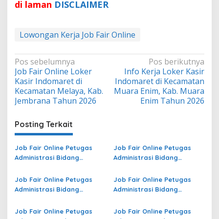
di laman
DISCLAIMER
Lowongan Kerja Job Fair Online
Navigasi
Pos sebelumnya
Pos berikutnya
Job Fair Online Loker
Info Kerja Loker Kasir
pos
Kasir Indomaret di
Indomaret di Kecamatan
Kecamatan Melaya, Kab.
Muara Enim, Kab. Muara
Jembrana Tahun 2026
Enim Tahun 2026
Posting Terkait
Job Fair Online Petugas
Job Fair Online Petugas
Administrasi Bidang
Administrasi Bidang
Operasional di Maluku
Operasional Jasa Raharja
Utara Terbaru
di Lampung Selatan
Job Fair Online Petugas
Job Fair Online Petugas
Terbaru
Administrasi Bidang
Administrasi Bidang
Operasional di Pahuwato
Operasional di Papua
Terbaru
Barat Terbaru
Job Fair Online Petugas
Job Fair Online Petugas