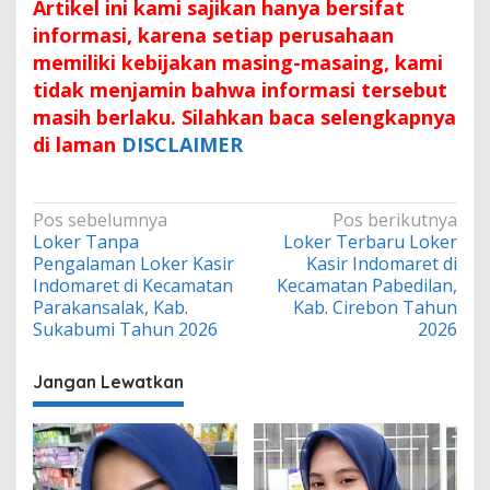
Artikel ini kami sajikan hanya bersifat
informasi, karena setiap perusahaan
memiliki kebijakan masing-masaing, kami
tidak menjamin bahwa informasi tersebut
masih berlaku. Silahkan baca selengkapnya
di laman
DISCLAIMER
Navigasi
Pos sebelumnya
Pos berikutnya
Loker Tanpa
Loker Terbaru Loker
pos
Pengalaman Loker Kasir
Kasir Indomaret di
Indomaret di Kecamatan
Kecamatan Pabedilan,
Parakansalak, Kab.
Kab. Cirebon Tahun
Sukabumi Tahun 2026
2026
Jangan Lewatkan