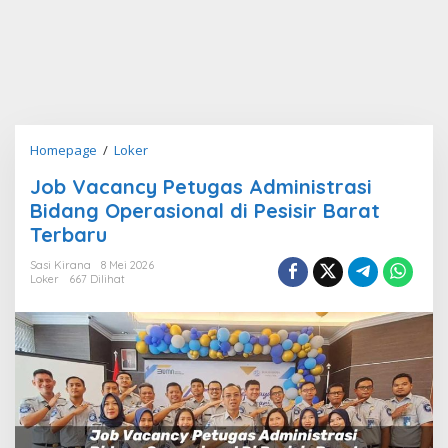
Job
Homepage
/
Loker
Vacancy
Job Vacancy Petugas Administrasi
Petugas
Bidang Operasional di Pesisir Barat
Administrasi
Bidang
Terbaru
Operasional
Sasi Kirana
8 Mei 2026
di
Loker
667 Dilihat
Pesisir
Barat
Terbaru