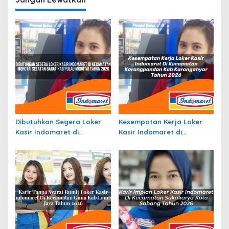
Terbaru
Dibutuhkan Segera Loker
Kesempatan Kerja Loker
Kasir Indomaret di
Kasir Indomaret di
Kecamatan Morotai
Kecamatan Karangpandan,
Selatan Barat, Kab. Pulau
Kab. Karanganyar Tahun
Morotai Tahun 2026
2026