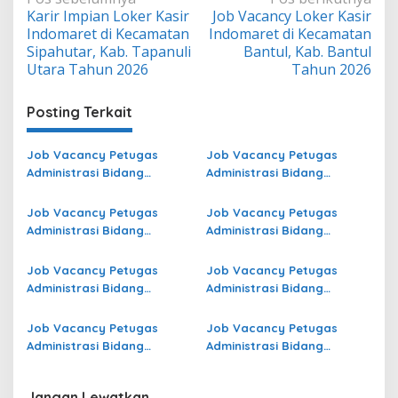
Karir Impian Loker Kasir
Job Vacancy Loker Kasir
pos
Indomaret di Kecamatan
Indomaret di Kecamatan
Sipahutar, Kab. Tapanuli
Bantul, Kab. Bantul
Utara Tahun 2026
Tahun 2026
Posting Terkait
Job Vacancy Petugas
Job Vacancy Petugas
Administrasi Bidang
Administrasi Bidang
Operasional di Kepulauan
Operasional di Simalungun
Anambas Terbaru
Terbaru
Job Vacancy Petugas
Job Vacancy Petugas
Administrasi Bidang
Administrasi Bidang
Operasional di Tulang
Operasional di Kota Bekasi
Bawang Barat Terbaru
Terbaru
Job Vacancy Petugas
Job Vacancy Petugas
Administrasi Bidang
Administrasi Bidang
Operasional Jasa Raharja
Operasional di Pati Terbaru
di Ogan Komering Ulu
Job Vacancy Petugas
Job Vacancy Petugas
Selatan Terbaru
Administrasi Bidang
Administrasi Bidang
Operasional Jasa Raharja
Operasional di Bangka
di Kota Pangkal Pinang
Selatan Terbaru
Jangan Lewatkan