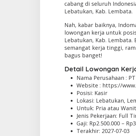
cabang di seluruh Indones
Lebatukan, Kab. Lembata.
Nah, kabar baiknya, Indom
lowongan kerja untuk posis
Lebatukan, Kab. Lembata.
semangat kerja tinggi, rama
bagus banget!
Detail Lowongan Kerj
Nama Perusahaan :
PT
Website :
https://www.
Posisi: Kasir
Lokasi: Lebatukan, L
Untuk: Pria atau Wani
Jenis Pekerjaan:
Full T
Gaji: Rp
2.500.000
– Rp
3
Terakhir:
2027-07-03