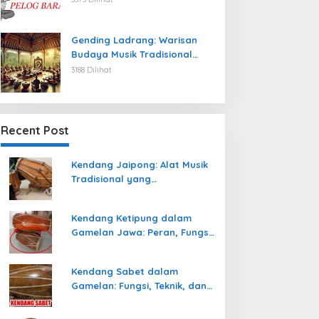
Gending Ladrang: Warisan
Budaya Musik Tradisional
Jawa yang Abadi
3188 Dilihat
Recent Post
Kendang Jaipong: Alat Musik
Tradisional yang
Memeriahkan Tari Jaipong
Kendang Ketipung dalam
Gamelan Jawa: Peran, Fungsi,
dan Keunikan
Kendang Sabet dalam
Gamelan: Fungsi, Teknik, dan
Peranannya dalam
Pertunjukan