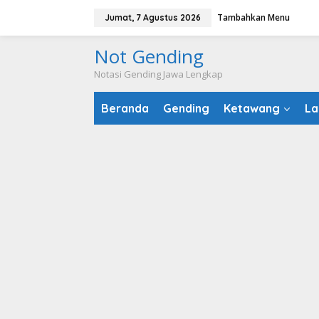
Lewati
Tambahkan Menu
Jumat, 7 Agustus 2026
ke
konten
Not Gending
Notasi Gending Jawa Lengkap
Beranda
Gending
Ketawang
La