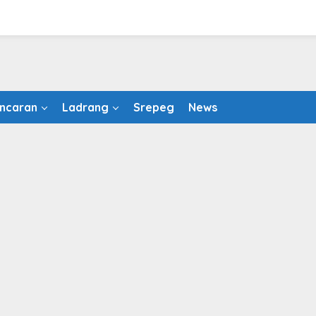
ncaran
Ladrang
Srepeg
News