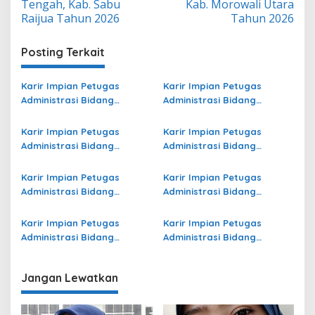
Tengah, Kab. Sabu
Kab. Morowali Utara
Raijua Tahun 2026
Tahun 2026
Posting Terkait
Karir Impian Petugas
Karir Impian Petugas
Administrasi Bidang
Administrasi Bidang
Operasional Jasa Raharja
Operasional Jasa Raharja
di Sorong Selatan Terbaru
di Kota Dumai Terbaru
Karir Impian Petugas
Karir Impian Petugas
Administrasi Bidang
Administrasi Bidang
Operasional Jasa Raharja
Operasional di Pasuruan
di Boalemo Terbaru
Terbaru
Karir Impian Petugas
Karir Impian Petugas
Administrasi Bidang
Administrasi Bidang
Operasional di Malang
Operasional di Kepulauan
Terbaru
Meranti Terbaru
Karir Impian Petugas
Karir Impian Petugas
Administrasi Bidang
Administrasi Bidang
Operasional di Raja Ampat
Operasional di Kayong
Terbaru
Utara Terbaru
Jangan Lewatkan