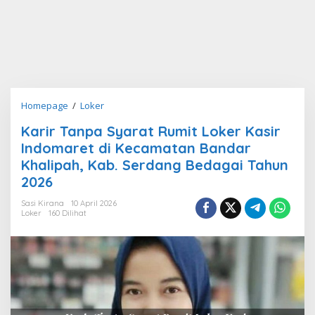
Karir
Homepage
/
Loker
Tanpa
Karir Tanpa Syarat Rumit Loker Kasir
Syarat
Indomaret di Kecamatan Bandar
Rumit
Loker
Khalipah, Kab. Serdang Bedagai Tahun
Kasir
2026
Indomaret
di
Sasi Kirana
10 April 2026
Loker
160 Dilihat
Kecamatan
Bandar
Khalipah,
Kab.
Serdang
Bedagai
Tahun