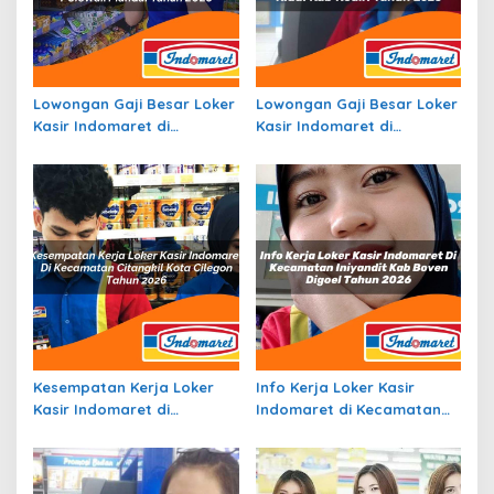
Lowongan Gaji Besar Loker
Lowongan Gaji Besar Loker
Kasir Indomaret di
Kasir Indomaret di
Kecamatan Bulo, Kab.
Kecamatan Kayen Kidul,
Polewali Mandar Tahun
Kab. Kediri Tahun 2026
2026
Kesempatan Kerja Loker
Info Kerja Loker Kasir
Kasir Indomaret di
Indomaret di Kecamatan
Kecamatan Citangkil, Kota
Iniyandit, Kab. Boven Digoel
Cilegon Tahun 2026
Tahun 2026