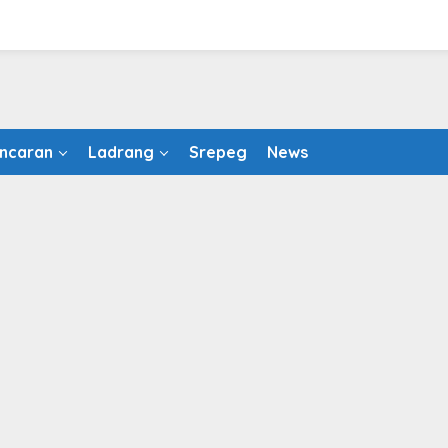
ncaran
Ladrang
Srepeg
News