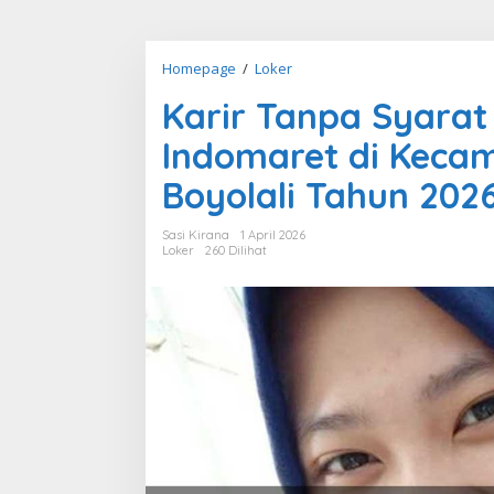
Karir
Homepage
/
Loker
Tanpa
Karir Tanpa Syarat
Syarat
Rumit
Indomaret di Kecam
Loker
Kasir
Boyolali Tahun 202
Indomaret
di
Sasi Kirana
1 April 2026
Kecamatan
Loker
260 Dilihat
Boyolali,
Kab.
Boyolali
Tahun
2026