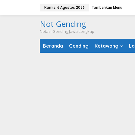
Lewati
Tambahkan Menu
Kamis, 6 Agustus 2026
ke
konten
Not Gending
Notasi Gending Jawa Lengkap
Beranda
Gending
Ketawang
La