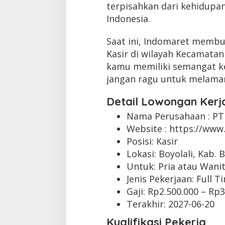
terpisahkan dari kehidupan
Indonesia.
Saat ini, Indomaret membu
Kasir di wilayah Kecamatan B
kamu memiliki semangat kerj
jangan ragu untuk melamar
Detail Lowongan Kerj
Nama Perusahaan :
PT
Website :
https://www.
Posisi: Kasir
Lokasi: Boyolali, Kab. 
Untuk: Pria atau Wani
Jenis Pekerjaan:
Full T
Gaji: Rp
2.500.000
– Rp
3
Terakhir:
2027-06-20
Kualifikasi Pekerja