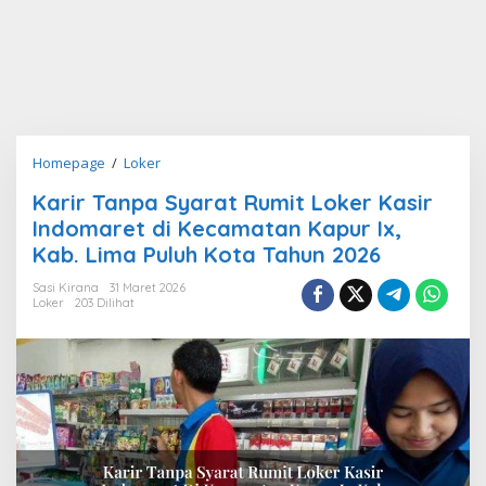
Karir
Homepage
/
Loker
Tanpa
Karir Tanpa Syarat Rumit Loker Kasir
Syarat
Indomaret di Kecamatan Kapur Ix,
Rumit
Loker
Kab. Lima Puluh Kota Tahun 2026
Kasir
Sasi Kirana
31 Maret 2026
Indomaret
Loker
203 Dilihat
di
Kecamatan
Kapur
Ix,
Kab.
Lima
Puluh
Kota