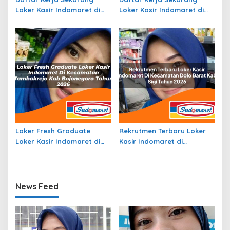
Loker Kasir Indomaret di
Loker Kasir Indomaret di
Kecamatan Malaimsimsa,
Kecamatan Trumon
Kota Sorong Tahun 2026
Tengah, Kab. Aceh Selatan
Tahun 2026
Loker Fresh Graduate
Rekrutmen Terbaru Loker
Loker Kasir Indomaret di
Kasir Indomaret di
Kecamatan Tambakrejo,
Kecamatan Dolo Barat,
Kab. Bojonegoro Tahun
Kab. Sigi Tahun 2026
2026
News Feed