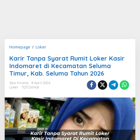
Karir
Homepage
/
Loker
Tanpa
Karir Tanpa Syarat Rumit Loker Kasir
Syarat
Indomaret di Kecamatan Seluma
Rumit
Loker
Timur, Kab. Seluma Tahun 2026
Kasir
Sasi Kirana
8 April 2026
Indomaret
Loker
1123 Dilihat
di
Kecamatan
Seluma
Timur,
Kab.
Seluma
Tahun
2026