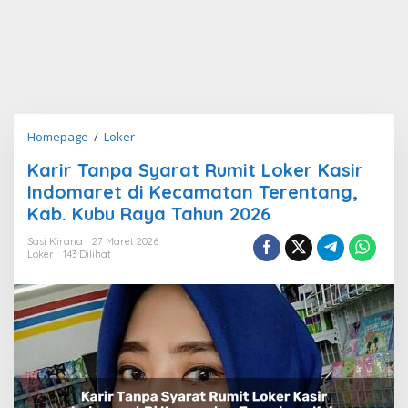
Karir
Homepage
/
Loker
Tanpa
Karir Tanpa Syarat Rumit Loker Kasir
Syarat
Indomaret di Kecamatan Terentang,
Rumit
Loker
Kab. Kubu Raya Tahun 2026
Kasir
Sasi Kirana
27 Maret 2026
Indomaret
Loker
143 Dilihat
di
Kecamatan
Terentang,
Kab.
Kubu
Raya
Tahun
2026