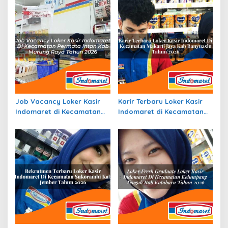
Tasikmalaya Tahun 2026
Tahun 2026
Job Vacancy Loker Kasir
Karir Terbaru Loker Kasir
Indomaret di Kecamatan
Indomaret di Kecamatan
Permata Intan, Kab.
Makarti Jaya, Kab.
Murung Raya Tahun 2026
Banyuasin Tahun 2026