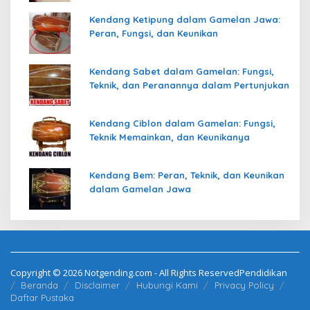
Kendang Ketipung dalam Gamelan Jawa:
Peran, Fungsi, dan Keunikan
Kendang Sabet dalam Gamelan: Fungsi,
Teknik, dan Peranannya dalam Pertunjukan
Kendang Ciblon dalam Gamelan: Fungsi,
Teknik Memainkan, dan Keunikanya
Kendang Bem: Peran, Teknik, dan Keunikan
dalam Gamelan Jawa
Copyright © 2026 Notgending.com - All Rights ReservedPendidikan
Beranda
Disclaimer
Hubungi Kami
Privacy Policy
Daftar Pustaka