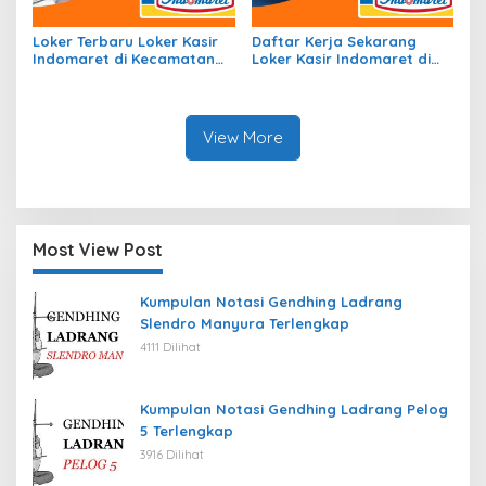
Loker Terbaru Loker Kasir
Daftar Kerja Sekarang
Indomaret di Kecamatan
Loker Kasir Indomaret di
Gununghalu, Kab. Bandung
Kecamatan Somba Opu,
Barat Tahun 2026
Kab. Gowa Tahun 2026
View More
Most View Post
Kumpulan Notasi Gendhing Ladrang
Slendro Manyura Terlengkap
4111 Dilihat
Kumpulan Notasi Gendhing Ladrang Pelog
5 Terlengkap
3916 Dilihat