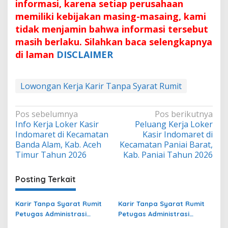
informasi, karena setiap perusahaan
memiliki kebijakan masing-masaing, kami
tidak menjamin bahwa informasi tersebut
masih berlaku. Silahkan baca selengkapnya
di laman
DISCLAIMER
Lowongan Kerja Karir Tanpa Syarat Rumit
Navigasi
Pos sebelumnya
Pos berikutnya
Info Kerja Loker Kasir
Peluang Kerja Loker
pos
Indomaret di Kecamatan
Kasir Indomaret di
Banda Alam, Kab. Aceh
Kecamatan Paniai Barat,
Timur Tahun 2026
Kab. Paniai Tahun 2026
Posting Terkait
Karir Tanpa Syarat Rumit
Karir Tanpa Syarat Rumit
Petugas Administrasi
Petugas Administrasi
Bidang Operasional di Kota
Bidang Operasional Jasa