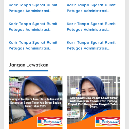
Madiun Terbaru
Raharja di Kepulauan Siau
Karir Tanpa Syarat Rumit
Karir Tanpa Syarat Rumit
Tagulandang Biaro (Sitaro)
Petugas Administrasi
Petugas Administrasi
Terbaru
Bidang Operasional Jasa
Bidang Operasional di
Raharja di Kota Batu
Sumba Tengah Terbaru
Karir Tanpa Syarat Rumit
Karir Tanpa Syarat Rumit
Terbaru
Petugas Administrasi
Petugas Administrasi
Bidang Operasional Jasa
Bidang Operasional di Nias
Raharja di Keerom Terbaru
Utara Terbaru
Karir Tanpa Syarat Rumit
Karir Tanpa Syarat Rumit
Petugas Administrasi
Petugas Administrasi
Bidang Operasional di
Bidang Operasional Jasa
Keerom Terbaru
Raharja di Lumajang
Jangan Lewatkan
Terbaru