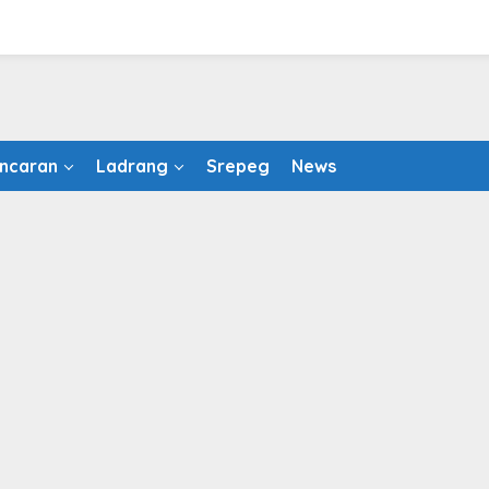
ncaran
Ladrang
Srepeg
News