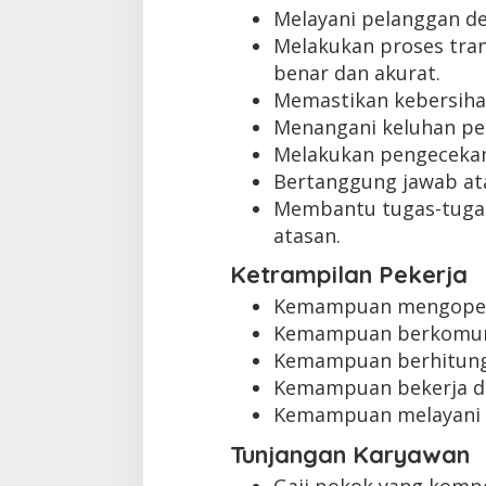
Melayani pelanggan d
Melakukan proses tra
benar dan akurat.
Memastikan kebersihan
Menangani keluhan pe
Melakukan pengecekan
Bertanggung jawab atas
Membantu tugas-tugas 
atasan.
Ketrampilan Pekerja
Kemampuan mengopera
Kemampuan berkomuni
Kemampuan berhitung 
Kemampuan bekerja di
Kemampuan melayani 
Tunjangan Karyawan
Gaji pokok yang kompet