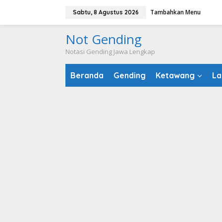
Lewati
Tambahkan Menu
Sabtu, 8 Agustus 2026
ke
konten
Not Gending
Notasi Gending Jawa Lengkap
Beranda
Gending
Ketawang
La