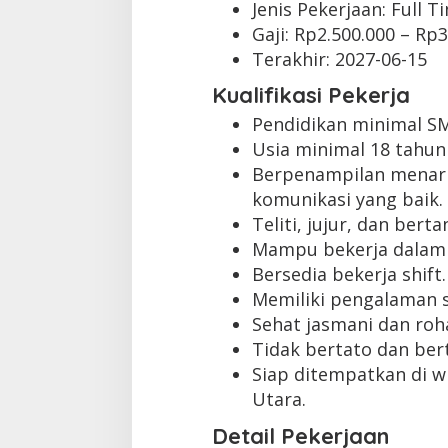
Jenis Pekerjaan:
Full T
Gaji: Rp
2.500.000
– Rp
3
Terakhir:
2027-06-15
Kualifikasi Pekerja
Pendidikan minimal S
Usia minimal 18 tahun
Berpenampilan menar
komunikasi yang baik.
Teliti, jujur, dan ber
Mampu bekerja dalam 
Bersedia bekerja shift.
Memiliki pengalaman s
Sehat jasmani dan roha
Tidak bertato dan bert
Siap ditempatkan di 
Utara.
Detail Pekerjaan