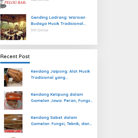
Gending Ladrang: Warisan
Budaya Musik Tradisional
Jawa yang Abadi
3191 Dilihat
Recent Post
Kendang Jaipong: Alat Musik
Tradisional yang
Memeriahkan Tari Jaipong
Kendang Ketipung dalam
Gamelan Jawa: Peran, Fungsi,
dan Keunikan
Kendang Sabet dalam
Gamelan: Fungsi, Teknik, dan
Peranannya dalam
Pertunjukan