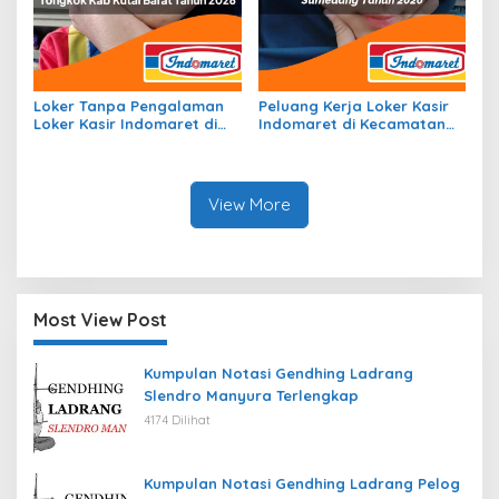
Loker Tanpa Pengalaman
Peluang Kerja Loker Kasir
Loker Kasir Indomaret di
Indomaret di Kecamatan
Kecamatan Barong
Tanjungmedar, Kab.
Tongkok, Kab. Kutai Barat
Sumedang Tahun 2026
Tahun 2026
View More
Most View Post
Kumpulan Notasi Gendhing Ladrang
Slendro Manyura Terlengkap
4174 Dilihat
Kumpulan Notasi Gendhing Ladrang Pelog