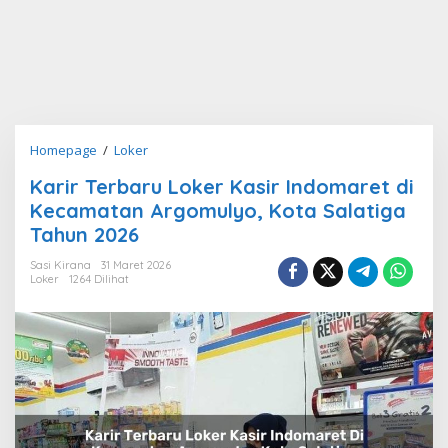
Karir
Homepage
/
Loker
Terbaru
Karir Terbaru Loker Kasir Indomaret di
Loker
Kecamatan Argomulyo, Kota Salatiga
Kasir
Indomaret
Tahun 2026
di
Sasi Kirana
31 Maret 2026
Kecamatan
Loker
1264 Dilihat
Argomulyo,
Kota
Salatiga
Tahun
2026