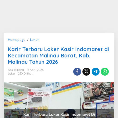
Karir
Homepage
/
Loker
Terbaru
Karir Terbaru Loker Kasir Indomaret di
Loker
Kecamatan Malinau Barat, Kab.
Kasir
Indomaret
Malinau Tahun 2026
di
Sasi Kirana
18 April 2026
Kecamatan
Loker
230 Dilihat
Malinau
Barat,
Kab.
Malinau
Tahun
2026