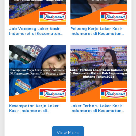
Job Vacancy Loker Kasir
Peluang Kerja Loker Kasir
Indomaret di Kecamatan
Indomaret di Kecamatan
Linggo Sari Baganti, Kab.
Cadasari, Kab. Pandeglang
Pesisir Selatan Tahun 2026
Tahun 2026
Kesempatan Kerja Loker
Loker Terbaru Loker Kasir
Kasir Indomaret di
Indomaret di Kecamatan
Kecamatan Dervos, Kab.
Batani, Kab. Pegunungan
Puncak Tahun 2026
Bintang Tahun 2026
View More