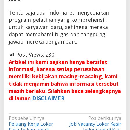
Tentu saja ada. Indomaret menyediakan
program pelatihan yang komprehensif
untuk karyawan baru, sehingga mereka
dapat memahami tugas dan tanggung
jawab mereka dengan baik.
Post Views:
230
Artikel ini kami sajikan hanya bersifat
informasi, karena setiap perusahaan
memiliki kebijakan masing-masaing, kami
tidak menjamin bahwa informasi tersebut
masih berlaku. Silahkan baca selengkapnya
di laman
DISCLAIMER
Navigasi
Pos sebelumnya
Pos berikutnya
Peluang Kerja Loker
Job Vacancy Loker Kasir
pos
Kasir Indomaret di
Indomaret di Kab.