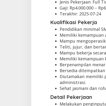
Jenis Pekerjaan:
Full T
Gaji: Rp
4.000.000
– Rp
6
Terakhir:
2025-07-24
Kualifikasi Pekerja
Pendidikan minimal S
Memiliki kemampuan ad
Mampu mengoperasikan
Teliti, jujur, dan ber
Mampu bekerja secara
Memiliki kemampuan k
Berpenampilan menari
Bersedia ditempatkan
Diutamakan memiliki 
administrasi.
Sehat jasmani dan roha
Detail Pekerjaan
Melakukan penginputan