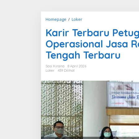
Karir
Homepage
/
Loker
Terbaru
Karir Terbaru Petu
Petugas
Administrasi
Operasional Jasa 
Bidang
Operasional
Tengah Terbaru
Jasa
Raharja
Sasi Kirana
8 April 2026
di
Loker
439 Dilihat
Mamberamo
Tengah
Terbaru