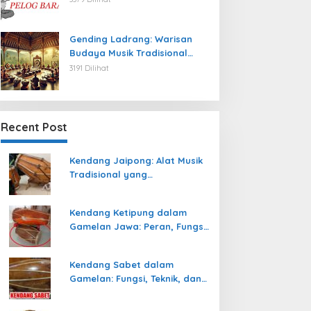
Gending Ladrang: Warisan
Budaya Musik Tradisional
Jawa yang Abadi
3191 Dilihat
Recent Post
Kendang Jaipong: Alat Musik
Tradisional yang
Memeriahkan Tari Jaipong
Kendang Ketipung dalam
Gamelan Jawa: Peran, Fungsi,
dan Keunikan
Kendang Sabet dalam
Gamelan: Fungsi, Teknik, dan
Peranannya dalam
Pertunjukan