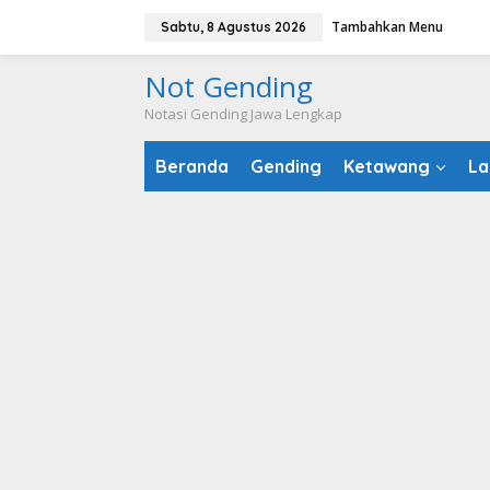
Lewati
Tambahkan Menu
Sabtu, 8 Agustus 2026
ke
konten
Not Gending
Notasi Gending Jawa Lengkap
Beranda
Gending
Ketawang
La