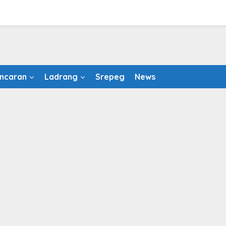
ncaran
Ladrang
Srepeg
News