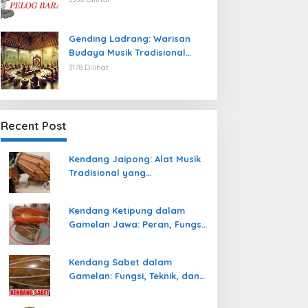
Gending Ladrang: Warisan
Budaya Musik Tradisional
Jawa yang Abadi
3178 Dilihat
Recent Post
Kendang Jaipong: Alat Musik
Tradisional yang
Memeriahkan Tari Jaipong
Kendang Ketipung dalam
Gamelan Jawa: Peran, Fungsi,
dan Keunikan
Kendang Sabet dalam
Gamelan: Fungsi, Teknik, dan
Peranannya dalam
Pertunjukan