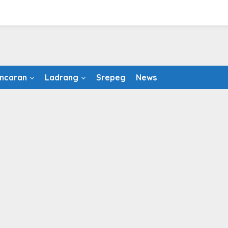
ncaran
Ladrang
Srepeg
News