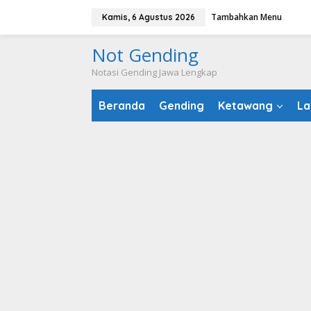
Lewati
Tambahkan Menu
Kamis, 6 Agustus 2026
ke
konten
Not Gending
Notasi Gending Jawa Lengkap
Beranda
Gending
Ketawang
La