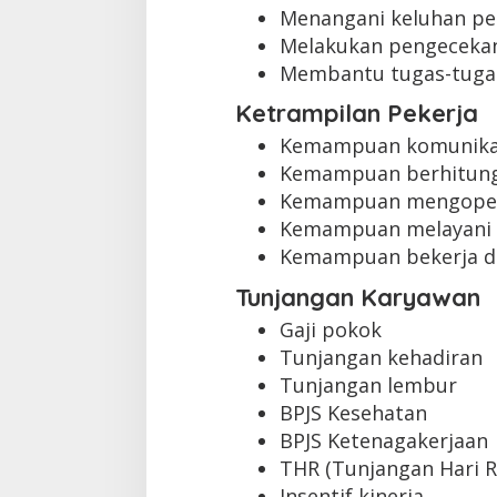
Menangani keluhan pe
Melakukan pengecekan
Membantu tugas-tugas 
Ketrampilan Pekerja
Kemampuan komunikas
Kemampuan berhitung
Kemampuan mengopera
Kemampuan melayani 
Kemampuan bekerja d
Tunjangan Karyawan
Gaji pokok
Tunjangan kehadiran
Tunjangan lembur
BPJS Kesehatan
BPJS Ketenagakerjaan
THR (Tunjangan Hari R
Insentif kinerja