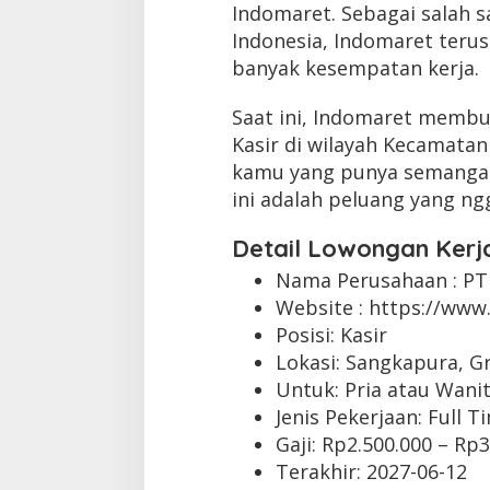
Indomaret. Sebagai salah sa
Indonesia, Indomaret ter
banyak kesempatan kerja.
Saat ini, Indomaret membu
Kasir di wilayah Kecamatan
kamu yang punya semangat k
ini adalah peluang yang ng
Detail Lowongan Kerj
Nama Perusahaan :
PT
Website :
https://www.
Posisi: Kasir
Lokasi: Sangkapura, G
Untuk: Pria atau Wani
Jenis Pekerjaan:
Full T
Gaji: Rp
2.500.000
– Rp
3
Terakhir:
2027-06-12