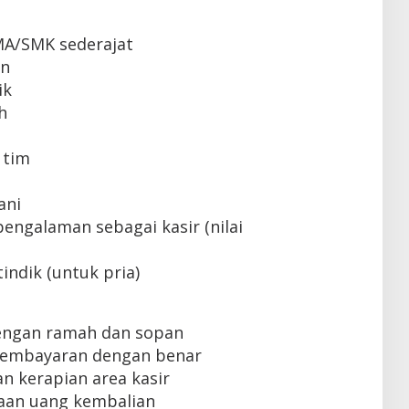
MA/SMK sederajat
un
ik
h
 tim
ani
engalaman sebagai kasir (nilai
indik (untuk pria)
engan ramah dan sopan
pembayaran dengan benar
n kerapian area kasir
aan uang kembalian