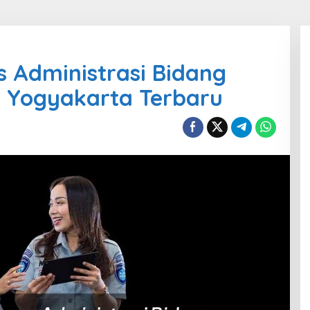
s Administrasi Bidang
a Yogyakarta Terbaru