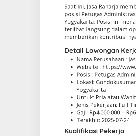
Saat ini, Jasa Raharja mem
posisi Petugas Administras
Yogyakarta. Posisi ini me
terlibat langsung dalam o
memberikan kontribusi nya
Detail Lowongan Kerj
Nama Perusahaan :
Ja
Website :
https://www.
Posisi: Petugas Admini
Lokasi: Gondokusuman
Yogyakarta
Untuk: Pria atau Wani
Jenis Pekerjaan:
Full T
Gaji: Rp
4.000.000
– Rp
6
Terakhir:
2025-07-24
Kualifikasi Pekerja