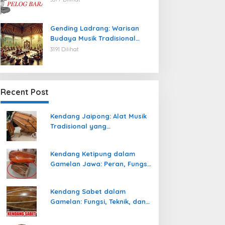
Gending Ladrang: Warisan
Budaya Musik Tradisional
Jawa yang Abadi
3191 Dilihat
Recent Post
Kendang Jaipong: Alat Musik
Tradisional yang
Memeriahkan Tari Jaipong
Kendang Ketipung dalam
Gamelan Jawa: Peran, Fungsi,
dan Keunikan
Kendang Sabet dalam
Gamelan: Fungsi, Teknik, dan
Peranannya dalam
Pertunjukan