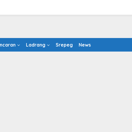
ncaran
Ladrang
Srepeg
News