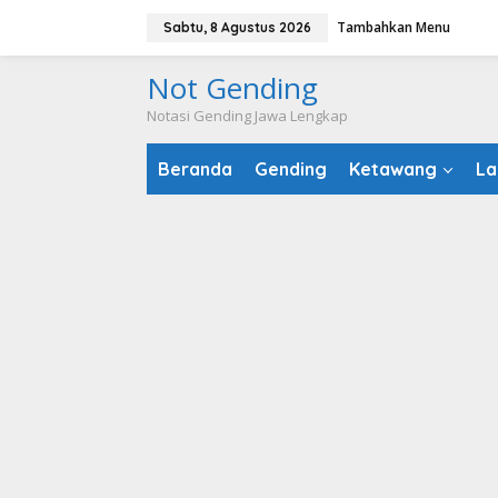
Lewati
Tambahkan Menu
Sabtu, 8 Agustus 2026
ke
konten
Not Gending
Notasi Gending Jawa Lengkap
Beranda
Gending
Ketawang
La