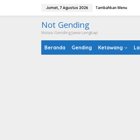
Lewati
Tambahkan Menu
Jumat, 7 Agustus 2026
ke
konten
Not Gending
Notasi Gending Jawa Lengkap
Beranda
Gending
Ketawang
La