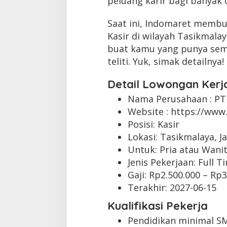
peluang karir bagi banyak 
Saat ini, Indomaret membu
Kasir di wilayah Tasikmala
buat kamu yang punya sema
teliti. Yuk, simak detailnya!
Detail Lowongan Kerj
Nama Perusahaan :
PT
Website :
https://www.
Posisi: Kasir
Lokasi: Tasikmalaya, J
Untuk: Pria atau Wani
Jenis Pekerjaan:
Full T
Gaji: Rp
2.500.000
– Rp
3
Terakhir:
2027-06-15
Kualifikasi Pekerja
Pendidikan minimal S