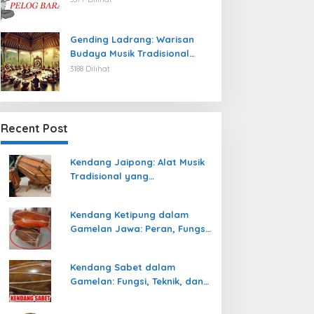
Gending Ladrang: Warisan
Budaya Musik Tradisional
Jawa yang Abadi
3188 Dilihat
Recent Post
Kendang Jaipong: Alat Musik
Tradisional yang
Memeriahkan Tari Jaipong
Kendang Ketipung dalam
Gamelan Jawa: Peran, Fungsi,
dan Keunikan
Kendang Sabet dalam
Gamelan: Fungsi, Teknik, dan
Peranannya dalam
Pertunjukan