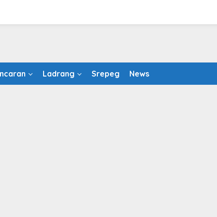
ncaran
Ladrang
Srepeg
News