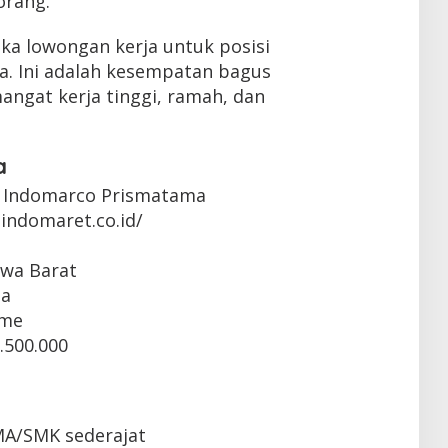
orang.
ka lowongan kerja untuk posisi
ya. Ini adalah kesempatan bagus
ngat kerja tinggi, ramah, dan
a
 Indomarco Prismatama
indomaret.co.id/
awa Barat
ta
ime
.500.000
MA/SMK sederajat