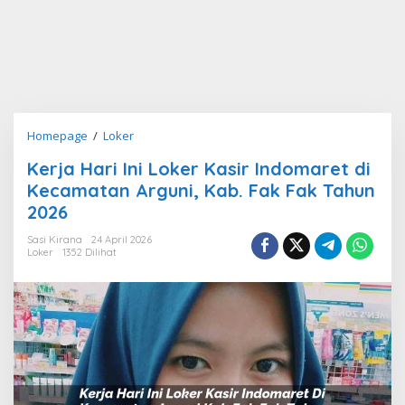
Kerja
Homepage
/
Loker
Hari
Kerja Hari Ini Loker Kasir Indomaret di
Ini
Kecamatan Arguni, Kab. Fak Fak Tahun
Loker
Kasir
2026
Indomaret
Sasi Kirana
24 April 2026
di
Loker
1352 Dilihat
Kecamatan
Arguni,
Kab.
Fak
Fak
Tahun
2026