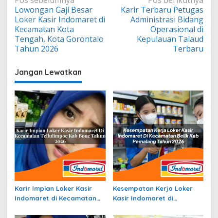
Navigasi
Lowongan Gaji Besar
Karir Terbaru Petugas
pos
Loker Kasir Indomaret di
Administrasi Bidang
Kecamatan Kota
Operasional di
Tengah, Kota Gorontalo
Kepulauan Talaud
Tahun 2026
Terbaru
Jangan Lewatkan
Karir Impian Loker Kasir
Kesempatan Kerja Loker
Indomaret di Kecamatan
Kasir Indomaret di
Tellulimpoe, Kab. Bone
Kecamatan Belik, Kab.
Tahun 2026
Pemalang Tahun 2026