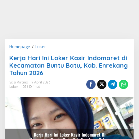
Kerja
Homepage
/
Loker
Hari
Kerja Hari Ini Loker Kasir Indomaret di
Ini
Kecamatan Buntu Batu, Kab. Enrekang
Loker
Kasir
Tahun 2026
Indomaret
Sasi Kirana
9 April 2026
di
Loker
1026 Dilihat
Kecamatan
Buntu
Batu,
Kab.
Enrekang
Tahun
2026