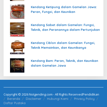
Kendang Ketipung dalam Gamelan Jawa:
Peran, Fungsi, dan Keunikan
Kendang Sabet dalam Gamelan: Fungsi,
Teknik, dan Peranannya dalam Pertunjukan
Kendang Ciblon dalam Gamelan: Fungsi,
Teknik Memainkan, dan Keunikanya
Kendang Bem: Peran, Teknik, dan Keunikan
dalam Gamelan Jawa
Copyright © 2026 Notgending.com - All Rights ReservedPendidikan
Beranda
Disclaimer
Hubungi Kami
Privacy Policy
Daftar Pustaka