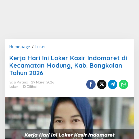
Kerja
Homepage
/
Loker
Hari
Kerja Hari Ini Loker Kasir Indomaret di
Ini
Kecamatan Modung, Kab. Bangkalan
Loker
Kasir
Tahun 2026
Indomaret
Sasi Kirana
29 Maret 2026
di
Loker
110 Dilihat
Kecamatan
Modung,
Kab.
Bangkalan
Tahun
2026