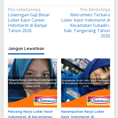
Navigasi
Pos sebelumnya
Pos berikutnya
Lowongan Gaji Besar
Rekrutmen Terbaru
pos
Loker Kasir Career
Loker Kasir Indomaret di
Indomaret di Banjar
Kecamatan Sukadiri,
Tahun 2026
Kab. Tangerang Tahun
2026
Jangan Lewatkan
Peluang Kerja Loker Kasir
Kesempatan Kerja Loker
Indomaret di Kecamatan
Kasir Indomaret di