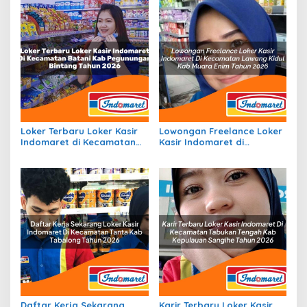
Loker Terbaru Loker Kasir
Lowongan Freelance Loker
Indomaret di Kecamatan
Kasir Indomaret di
Batani, Kab. Pegunungan
Kecamatan Lawang Kidul,
Bintang Tahun 2026
Kab. Muara Enim Tahun
2026
Daftar Kerja Sekarang
Karir Terbaru Loker Kasir