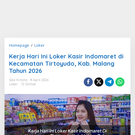
Kerja
Homepage
/
Loker
Hari
Kerja Hari Ini Loker Kasir Indomaret di
Ini
Kecamatan Tirtoyudo, Kab. Malang
Loker
Kasir
Tahun 2026
Indomaret
Sasi Kirana
8 April 2026
di
Loker
72 Dilihat
Kecamatan
Tirtoyudo,
Kab.
Malang
Tahun
2026