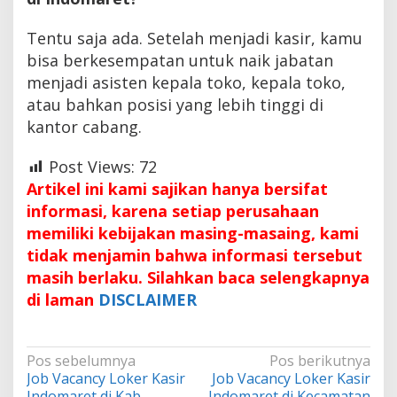
Tentu saja ada. Setelah menjadi kasir, kamu
bisa berkesempatan untuk naik jabatan
menjadi asisten kepala toko, kepala toko,
atau bahkan posisi yang lebih tinggi di
kantor cabang.
Post Views:
72
Artikel ini kami sajikan hanya bersifat
informasi, karena setiap perusahaan
memiliki kebijakan masing-masaing, kami
tidak menjamin bahwa informasi tersebut
masih berlaku. Silahkan baca selengkapnya
di laman
DISCLAIMER
Navigasi
Pos sebelumnya
Pos berikutnya
Job Vacancy Loker Kasir
Job Vacancy Loker Kasir
pos
Indomaret di Kab.
Indomaret di Kecamatan