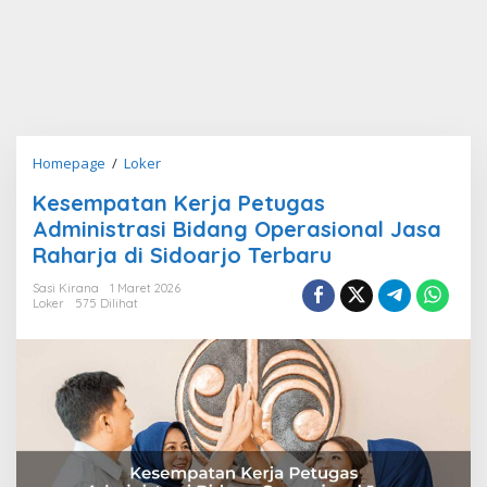
Kesempatan
Homepage
/
Loker
Kerja
Kesempatan Kerja Petugas
Petugas
Administrasi Bidang Operasional Jasa
Administrasi
Bidang
Raharja di Sidoarjo Terbaru
Operasional
Sasi Kirana
1 Maret 2026
Jasa
Loker
575 Dilihat
Raharja
di
Sidoarjo
Terbaru