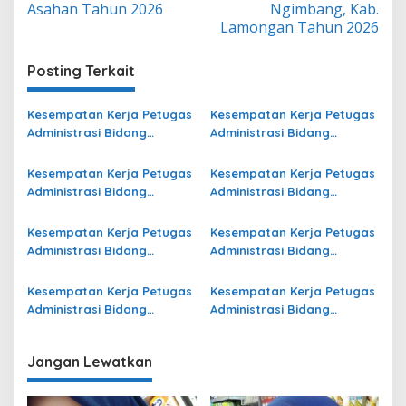
Asahan Tahun 2026
Ngimbang, Kab.
Lamongan Tahun 2026
Posting Terkait
Kesempatan Kerja Petugas
Kesempatan Kerja Petugas
Administrasi Bidang
Administrasi Bidang
Operasional Jasa Raharja
Operasional Jasa Raharja
di Banten Terbaru
di Pulang Pisau Terbaru
Kesempatan Kerja Petugas
Kesempatan Kerja Petugas
Administrasi Bidang
Administrasi Bidang
Operasional di Bengkulu
Operasional Jasa Raharja
Terbaru
di Manggarai Terbaru
Kesempatan Kerja Petugas
Kesempatan Kerja Petugas
Administrasi Bidang
Administrasi Bidang
Operasional di Kota
Operasional Jasa Raharja
Bontang Terbaru
di Riau Terbaru
Kesempatan Kerja Petugas
Kesempatan Kerja Petugas
Administrasi Bidang
Administrasi Bidang
Operasional di
Operasional di Jambi
Kotawaringin Timur Terbaru
Terbaru
Jangan Lewatkan