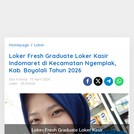
Loker
Homepage
/
Loker
Fresh
Loker Fresh Graduate Loker Kasir
Graduate
Indomaret di Kecamatan Ngemplak,
Loker
Kasir
Kab. Boyolali Tahun 2026
Indomaret
Sasi Kirana
15 April 2026
di
Loker
63 Dilihat
Kecamatan
Ngemplak,
Kab.
Boyolali
Tahun
2026