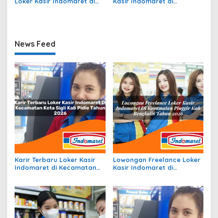
Loker Kasir Indomaret di
Kasir Indomaret di
Kecamatan Topiyai, Kab.
Kecamatan Rongkong, Kab.
Paniai Tahun 2026
Luwu Utara Tahun 2026
News Feed
Karir Terbaru Loker Kasir
Lowongan Freelance Loker
Indomaret di Kecamatan
Kasir Indomaret di
Kota Sigli, Kab. Pidie Tahun
Kecamatan Pinggir, Kab.
2026
Bengkalis Tahun 2026