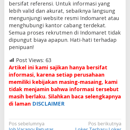
bersifat referensi. Untuk informasi yang
lebih valid dan akurat, sebaiknya langsung
mengunjungi website resmi Indomaret atau
menghubungi kantor cabang terdekat.
Semua proses rekrutmen di Indomaret tidak
dipungut biaya apapun. Hati-hati terhadap
penipuan!
Post Views:
63
Artikel ini kami sajikan hanya bersifat
informasi, karena setiap perusahaan
memiliki kebijakan masing-masaing, kami
tidak menjamin bahwa informasi tersebut
masih berlaku. Silahkan baca selengkapnya
di laman
DISCLAIMER
Navigasi
Pos sebelumnya
Pos berikutnya
Job Vacancy Petugas
Loker Terbaru Loker