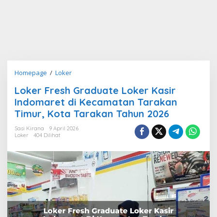
Loker
Homepage
/
Loker
Fresh
Loker Fresh Graduate Loker Kasir
Graduate
Indomaret di Kecamatan Tarakan
Loker
Kasir
Timur, Kota Tarakan Tahun 2026
Indomaret
Sasi Kirana
9 April 2026
di
Loker
404 Dilihat
Kecamatan
Tarakan
Timur,
Kota
Tarakan
Tahun
2026