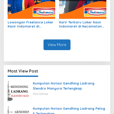
Lowongan Freelance Loker
Karir Terbaru Loker Kasir
Kasir Indomaret di
Indomaret di Kecamatan
Kecamatan Raba, Kota
Gane Timur Selatan, Kab.
Bima Tahun 2026
Halmahera Selatan Tahun
2026
View More
Most View Post
Kumpulan Notasi Gendhing Ladrang
Slendro Manyura Terlengkap
4126 Dilihat
Kumpulan Notasi Gendhing Ladrang Pelog
5 Terlengkap