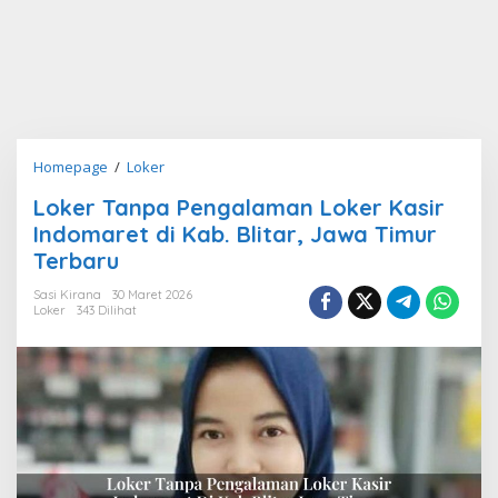
Loker
Homepage
/
Loker
Tanpa
Loker Tanpa Pengalaman Loker Kasir
Pengalaman
Indomaret di Kab. Blitar, Jawa Timur
Loker
Kasir
Terbaru
Indomaret
Sasi Kirana
30 Maret 2026
di
Loker
343 Dilihat
Kab.
Blitar,
Jawa
Timur
Terbaru