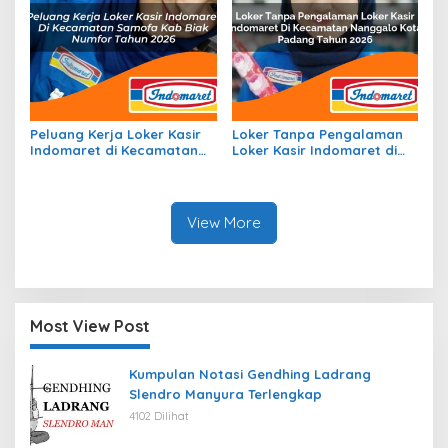
Peluang Kerja Loker Kasir
Loker Tanpa Pengalaman
Indomaret di Kecamatan
Loker Kasir Indomaret di
Samofa, Kab. Biak Numfor
Kecamatan Nanggalo,
Tahun 2026
Kota Padang Tahun 2026
View More
Most View Post
Kumpulan Notasi Gendhing Ladrang
Slendro Manyura Terlengkap
4102 Dilihat