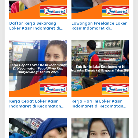
Daftar Kerja Sekarang
Lowongan Freelance Loker
Loker Kasir Indomaret di
Kasir Indomaret di
Kecamatan Belitang, Kab.
Kecamatan Way Lima, Kab.
Ogan Komering Ulu Timur
Pesawaran Tahun 2026
Tahun 2026
Kerja Cepat Loker Kasir
Kerja Hari Ini Loker Kasir
Indomaret di Kecamatan
Indomaret di Kecamatan
Tegaldlimo, Kab.
Klampis, Kab. Bangkalan
Banyuwangi Tahun 2026
Tahun 2026